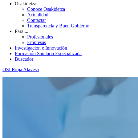
Osakidetza
Conoce Osakidetza
Actualidad
Contactar
Transparencia y Buen Gobierno
Para ...
Profesionales
Empresas
Investigación e Innovación
Formación Sanitaria Especializada
Buscador
OSI Rioja Alavesa