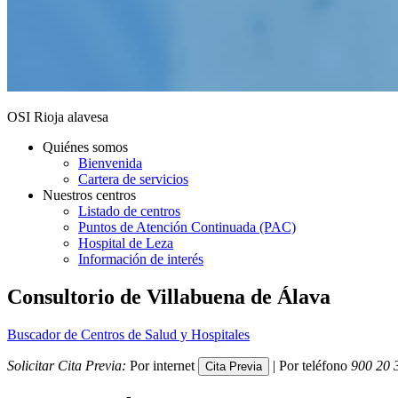
OSI Rioja alavesa
Quiénes somos
Bienvenida
Cartera de servicios
Nuestros centros
Listado de centros
Puntos de Atención Continuada (PAC)
Hospital de Leza
Información de interés
Consultorio de Villabuena de Álava
Buscador de Centros de Salud y Hospitales
Solicitar Cita Previa:
Por internet
| Por teléfono
900 20 