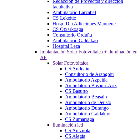
Redacción de Proyectos y dirección
facultativa
Ambulatorio Larzabal
CS Lekeitio
Hosp. Dia Adicciones Manuene
CS Otxarkoaga
Consultorio Orduña
Ambulatorio Galdakao
Hospital Leza
Implantación Solar Fotovoltaica + Iluminación en
AP
Solar Fotovoltaica
CS Andoain
Consultorio de Arangoiti
Ambulatorio Azpeitia
Ambulatorio Basauri-Ariz
CS Basurto
Ambulatorio Beasain
Ambulatorio de Deusto
Ambulatorio Durango
Ambulatorio Galdakao
CS Zumarraga
Iluminación led
CS Antzuola
CS Alegia