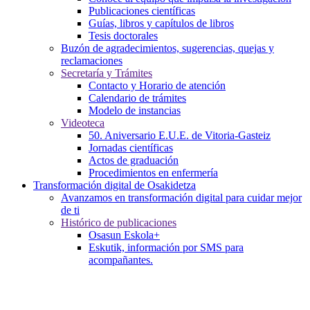
Publicaciones científicas
Guías, libros y capítulos de libros
Tesis doctorales
Buzón de agradecimientos, sugerencias, quejas y
reclamaciones
Secretaría y Trámites
Contacto y Horario de atención
Calendario de trámites
Modelo de instancias
Videoteca
50. Aniversario E.U.E. de Vitoria-Gasteiz
Jornadas científicas
Actos de graduación
Procedimientos en enfermería
Transformación digital de Osakidetza
Avanzamos en transformación digital para cuidar mejor
de ti
Histórico de publicaciones
Osasun Eskola+
Eskutik, información por SMS para
acompañantes.