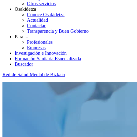
Otros servicios
Osakidetza
Conoce Osakidetza
Actualidad
Contactar
Transparencia y Buen Gobierno
Para ...
Profesionales
Empresas
Investigación e Innovación
Formación Sanitaria Especializada
Buscador
Red de Salud Mental de Bizkaia