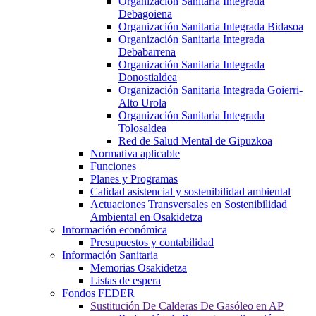
Organización Sanitaria Integrada
Debagoiena
Organización Sanitaria Integrada Bidasoa
Organización Sanitaria Integrada
Debabarrena
Organización Sanitaria Integrada
Donostialdea
Organización Sanitaria Integrada Goierri-
Alto Urola
Organización Sanitaria Integrada
Tolosaldea
Red de Salud Mental de Gipuzkoa
Normativa aplicable
Funciones
Planes y Programas
Calidad asistencial y sostenibilidad ambiental
Actuaciones Transversales en Sostenibilidad
Ambiental en Osakidetza
Información económica
Presupuestos y contabilidad
Información Sanitaria
Memorias Osakidetza
Listas de espera
Fondos FEDER
Sustitución De Calderas De Gasóleo en AP