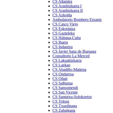
CS Altamira
CS Aranbizkarra I
CS Aranbizkarra II
CS Azkoitia
Ambulatorio Bombero Etxaniz
CS Casco Viejo
CS Eskoriatza
CS Gazteleku
CS Habana-Cuba
CS Ibarra
CS Indautxu
CS Javier Sanz de Buruaga
Consultorio La Merced
CS Lakuabizkarra
CS Lazkao
CS Abadiño-Matiena
CS Ondarroa
CS Oñati
CS Salburua
CS Sansomendi
CS San Vicente
CS Santutxu-Solokoetxe
CS Tolosa
CS Txurdinaga
CS Zabalgana