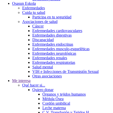
Osasun Eskola
Enfermedades
Cuida tu salud
Participa en tu seguridad
Asociaciones de salud
Cáncer
Enfermedades cardiovasculares
Enfermedades digestivas
Discapacidad
Enfermedades endocrinas
Enfermedades musculo-esqueléticas
Enfermedades neurológicas
Enfermedades renales
Enfermedades respiratorias
Salud mental
VIH e Infecciones de Transmisión Sexual
Otras asociaciones
Me interesa
Qué hacer si...
Quiero donar
Órganos y tejidos humanos
Médula Ósea
Cordón umbilical
Leche materna
C.V. Transfusión y Tejidos H.