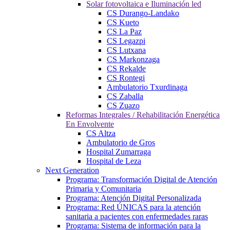
Solar fotovoltaica e Iluminación led
CS Durango-Landako
CS Kueto
CS La Paz
CS Legazpi
CS Lutxana
CS Markonzaga
CS Rekalde
CS Rontegi
Ambulatorio Txurdinaga
CS Zaballa
CS Zuazo
Reformas Integrales / Rehabilitación Energética
En Envolvente
CS Altza
Ambulatorio de Gros
Hospital Zumarraga
Hospital de Leza
Next Generation
Programa: Transformación Digital de Atención
Primaria y Comunitaria
Programa: Atención Digital Personalizada
Programa: Red ÚNICAS para la atención
sanitaria a pacientes con enfermedades raras
Programa: Sistema de información para la