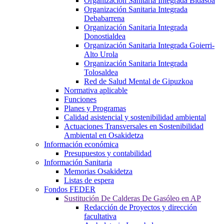
Organización Sanitaria Integrada Bidasoa
Organización Sanitaria Integrada
Debabarrena
Organización Sanitaria Integrada
Donostialdea
Organización Sanitaria Integrada Goierri-
Alto Urola
Organización Sanitaria Integrada
Tolosaldea
Red de Salud Mental de Gipuzkoa
Normativa aplicable
Funciones
Planes y Programas
Calidad asistencial y sostenibilidad ambiental
Actuaciones Transversales en Sostenibilidad
Ambiental en Osakidetza
Información económica
Presupuestos y contabilidad
Información Sanitaria
Memorias Osakidetza
Listas de espera
Fondos FEDER
Sustitución De Calderas De Gasóleo en AP
Redacción de Proyectos y dirección
facultativa