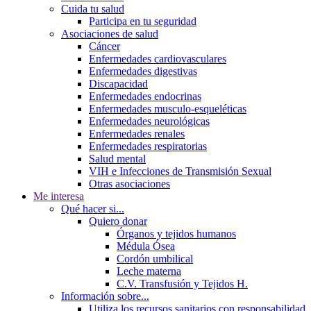
Cuida tu salud
Participa en tu seguridad
Asociaciones de salud
Cáncer
Enfermedades cardiovasculares
Enfermedades digestivas
Discapacidad
Enfermedades endocrinas
Enfermedades musculo-esqueléticas
Enfermedades neurológicas
Enfermedades renales
Enfermedades respiratorias
Salud mental
VIH e Infecciones de Transmisión Sexual
Otras asociaciones
Me interesa
Qué hacer si...
Quiero donar
Órganos y tejidos humanos
Médula Ósea
Cordón umbilical
Leche materna
C.V. Transfusión y Tejidos H.
Información sobre...
Utiliza los recursos sanitarios con responsabilidad