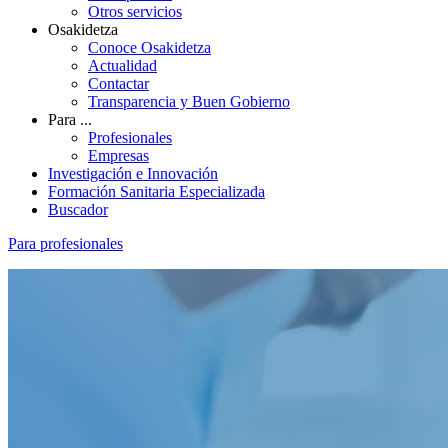
Otros servicios
Osakidetza
Conoce Osakidetza
Actualidad
Contactar
Transparencia y Buen Gobierno
Para ...
Profesionales
Empresas
Investigación e Innovación
Formación Sanitaria Especializada
Buscador
Para profesionales