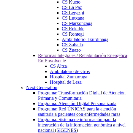
CS Kueto
CS La Paz
CS Legazpi
CS Lutxana
CS Markonzaga
CS Rekalde
CS Rontegi
Ambulatorio Txurdinaga
CS Zaballa
CS Zuazo
Reformas Integrales / Rehabilitación Energética
En Envolvente
CS Altza
Ambulatorio de Gros
Hospital Zumarraga
Hospital de Leza
Next Generation
Programa: Transformación Digital de Atención
Primaria y Comunitaria
Programa: Atención Digital Personalizada
Programa: Red ÚNICAS para la atención
sanitaria a pacientes con enfermedades raras
Programa: Sistema de información para la
integración de la información genómica a nivel
nacional (SIGENES)