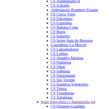
CS Aranbizkarra II
CS Azkoitia
Ambulatorio Bombero Etxaniz
CS Casco Viejo
CS Eskoriatza
CS Gazteleku
CS Habana-Cuba
CS Ibarra
CS Indautxu
CS Javier Sanz de Buruaga
Consultorio La Merced
CS Lakuabizkarra
CS Lazkao
CS Abadiño-Matiena
CS Ondarroa
CS Oñati
CS Salburua
CS Sansomendi
CS San Vicente
CS Santutxu-Solokoetxe
CS Tolosa
CS Txurdinaga
CS Zabalgana
Solar fotovoltaica e Iluminación led
CS Durango-Landako