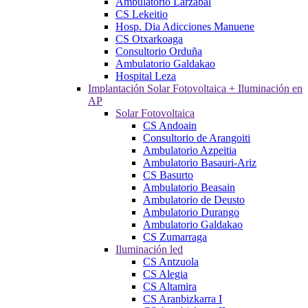
Ambulatorio Larzabal
CS Lekeitio
Hosp. Dia Adicciones Manuene
CS Otxarkoaga
Consultorio Orduña
Ambulatorio Galdakao
Hospital Leza
Implantación Solar Fotovoltaica + Iluminación en
AP
Solar Fotovoltaica
CS Andoain
Consultorio de Arangoiti
Ambulatorio Azpeitia
Ambulatorio Basauri-Ariz
CS Basurto
Ambulatorio Beasain
Ambulatorio de Deusto
Ambulatorio Durango
Ambulatorio Galdakao
CS Zumarraga
Iluminación led
CS Antzuola
CS Alegia
CS Altamira
CS Aranbizkarra I