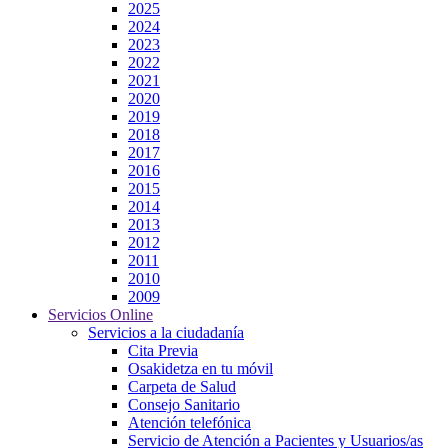
2025
2024
2023
2022
2021
2020
2019
2018
2017
2016
2015
2014
2013
2012
2011
2010
2009
Servicios Online
Servicios a la ciudadanía
Cita Previa
Osakidetza en tu móvil
Carpeta de Salud
Consejo Sanitario
Atención telefónica
Servicio de Atención a Pacientes y Usuarios/as