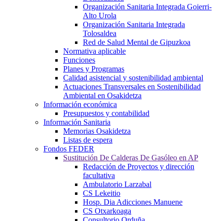
Organización Sanitaria Integrada Goierri-
Alto Urola
Organización Sanitaria Integrada
Tolosaldea
Red de Salud Mental de Gipuzkoa
Normativa aplicable
Funciones
Planes y Programas
Calidad asistencial y sostenibilidad ambiental
Actuaciones Transversales en Sostenibilidad
Ambiental en Osakidetza
Información económica
Presupuestos y contabilidad
Información Sanitaria
Memorias Osakidetza
Listas de espera
Fondos FEDER
Sustitución De Calderas De Gasóleo en AP
Redacción de Proyectos y dirección
facultativa
Ambulatorio Larzabal
CS Lekeitio
Hosp. Dia Adicciones Manuene
CS Otxarkoaga
Consultorio Orduña