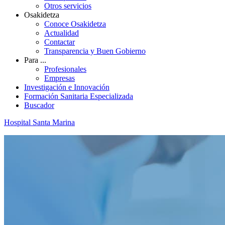
Otros servicios
Osakidetza
Conoce Osakidetza
Actualidad
Contactar
Transparencia y Buen Gobierno
Para ...
Profesionales
Empresas
Investigación e Innovación
Formación Sanitaria Especializada
Buscador
Hospital Santa Marina