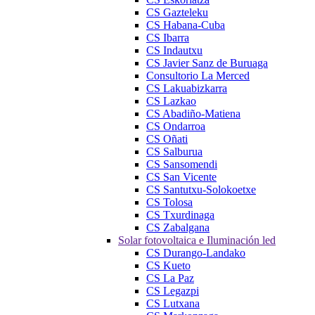
CS Gazteleku
CS Habana-Cuba
CS Ibarra
CS Indautxu
CS Javier Sanz de Buruaga
Consultorio La Merced
CS Lakuabizkarra
CS Lazkao
CS Abadiño-Matiena
CS Ondarroa
CS Oñati
CS Salburua
CS Sansomendi
CS San Vicente
CS Santutxu-Solokoetxe
CS Tolosa
CS Txurdinaga
CS Zabalgana
Solar fotovoltaica e Iluminación led
CS Durango-Landako
CS Kueto
CS La Paz
CS Legazpi
CS Lutxana