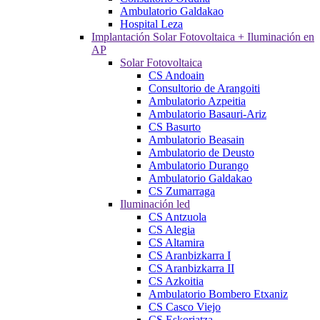
Ambulatorio Galdakao
Hospital Leza
Implantación Solar Fotovoltaica + Iluminación en
AP
Solar Fotovoltaica
CS Andoain
Consultorio de Arangoiti
Ambulatorio Azpeitia
Ambulatorio Basauri-Ariz
CS Basurto
Ambulatorio Beasain
Ambulatorio de Deusto
Ambulatorio Durango
Ambulatorio Galdakao
CS Zumarraga
Iluminación led
CS Antzuola
CS Alegia
CS Altamira
CS Aranbizkarra I
CS Aranbizkarra II
CS Azkoitia
Ambulatorio Bombero Etxaniz
CS Casco Viejo
CS Eskoriatza