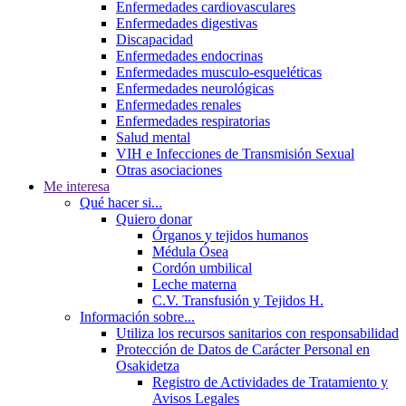
Enfermedades cardiovasculares
Enfermedades digestivas
Discapacidad
Enfermedades endocrinas
Enfermedades musculo-esqueléticas
Enfermedades neurológicas
Enfermedades renales
Enfermedades respiratorias
Salud mental
VIH e Infecciones de Transmisión Sexual
Otras asociaciones
Me interesa
Qué hacer si...
Quiero donar
Órganos y tejidos humanos
Médula Ósea
Cordón umbilical
Leche materna
C.V. Transfusión y Tejidos H.
Información sobre...
Utiliza los recursos sanitarios con responsabilidad
Protección de Datos de Carácter Personal en
Osakidetza
Registro de Actividades de Tratamiento y
Avisos Legales