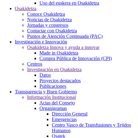
Uso del euskera en Osakidetza
Osakidetza
Conoce Osakidetza
Noticias de Osakidetza
Jornadas y congresos
Contactar con Osakidetza
Puntos de Atención Continuada (PAC)
Investigación e Innovación
Osakidetza Innova y ayuda a innovar
Made in Osakidetza
Compra Pública de Innovación (CPI)
Centros
Investigación en Osakidetza
Datos
Proyectos destacados
Publicaciones
Transparencia y Buen Gobierno
Información Institucional
Actas del Consejo
Organigramas
Dirección General
Emergencias
Centro Vasco de Transfusiones y Tejidos
Humanos
Osatek