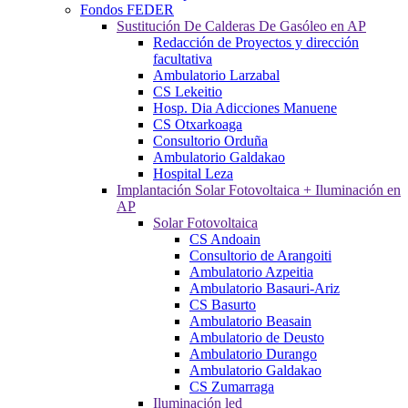
Fondos FEDER
Sustitución De Calderas De Gasóleo en AP
Redacción de Proyectos y dirección
facultativa
Ambulatorio Larzabal
CS Lekeitio
Hosp. Dia Adicciones Manuene
CS Otxarkoaga
Consultorio Orduña
Ambulatorio Galdakao
Hospital Leza
Implantación Solar Fotovoltaica + Iluminación en
AP
Solar Fotovoltaica
CS Andoain
Consultorio de Arangoiti
Ambulatorio Azpeitia
Ambulatorio Basauri-Ariz
CS Basurto
Ambulatorio Beasain
Ambulatorio de Deusto
Ambulatorio Durango
Ambulatorio Galdakao
CS Zumarraga
Iluminación led