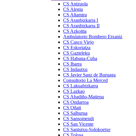
CS Antzuola
CS Alegia
CS Altamira
CS Aranbizkarra I
CS Aranbizkarra II
CS Azkoitia
Ambulatorio Bombero Etxaniz
CS Casco Viejo
CS Eskoriatza
CS Gazteleku
CS Habana-Cuba
CS Ibarra
CS Indautxu
CS Javier Sanz de Buruaga
Consultorio La Merced
CS Lakuabizkarra
CS Lazkao
CS Abadiño-Matiena
CS Ondarroa
CS Oñati
CS Salburua
CS Sansomendi
CS San Vicente
CS Santutxu-Solokoetxe
CS Tolosa