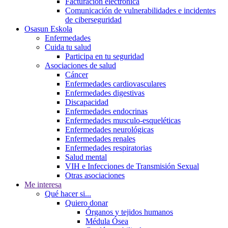
Facturación electrónica
Comunicación de vulnerabilidades e incidentes
de ciberseguridad
Osasun Eskola
Enfermedades
Cuida tu salud
Participa en tu seguridad
Asociaciones de salud
Cáncer
Enfermedades cardiovasculares
Enfermedades digestivas
Discapacidad
Enfermedades endocrinas
Enfermedades musculo-esqueléticas
Enfermedades neurológicas
Enfermedades renales
Enfermedades respiratorias
Salud mental
VIH e Infecciones de Transmisión Sexual
Otras asociaciones
Me interesa
Qué hacer si...
Quiero donar
Órganos y tejidos humanos
Médula Ósea