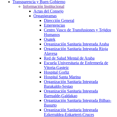
Transparencia y Buen Gobierno
Información Institucional
Actas del Consejo
Organigramas
Dirección General
Emergencias
Centro Vasco de Transfusiones y Tejidos
Humanos
Osatek
Organización Sanitaria Integrada Araba
Organización Sanitaria Integrada Rioja
Alavesa
Red de Salud Mental de Araba
Escuela Universitaria de Enfermería de
Vitoria-Gasteiz
Hospital Gorliz
Hospital Santa Marina
Organización Sanitaria Integrada
Barakaldo-Sestao
Organización Sanitaria Integrada
Barrualde-Galdakao
Organización Sanitaria Integrada Bilbao-
Basurto
Organización Sanitaria Integrada
Ezkerraldea-Enkarterri-Cruces