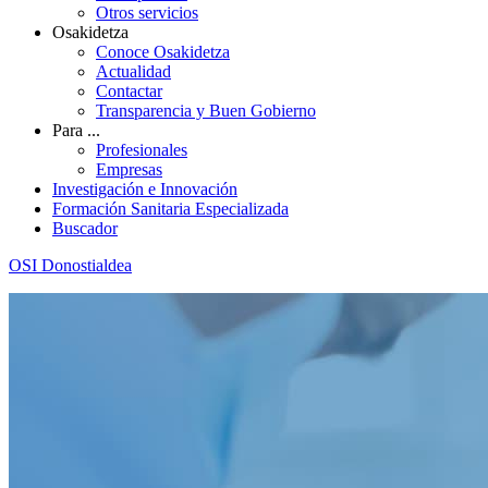
Otros servicios
Osakidetza
Conoce Osakidetza
Actualidad
Contactar
Transparencia y Buen Gobierno
Para ...
Profesionales
Empresas
Investigación e Innovación
Formación Sanitaria Especializada
Buscador
OSI Donostialdea