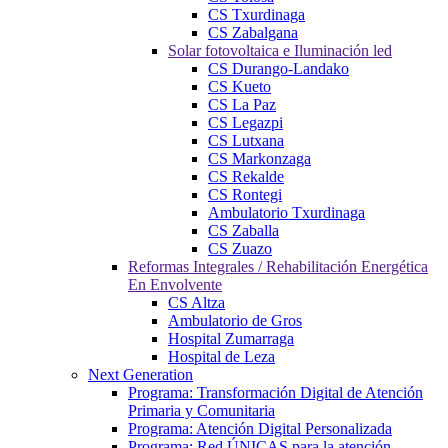
CS Txurdinaga
CS Zabalgana
Solar fotovoltaica e Iluminación led
CS Durango-Landako
CS Kueto
CS La Paz
CS Legazpi
CS Lutxana
CS Markonzaga
CS Rekalde
CS Rontegi
Ambulatorio Txurdinaga
CS Zaballa
CS Zuazo
Reformas Integrales / Rehabilitación Energética
En Envolvente
CS Altza
Ambulatorio de Gros
Hospital Zumarraga
Hospital de Leza
Next Generation
Programa: Transformación Digital de Atención
Primaria y Comunitaria
Programa: Atención Digital Personalizada
Programa: Red ÚNICAS para la atención