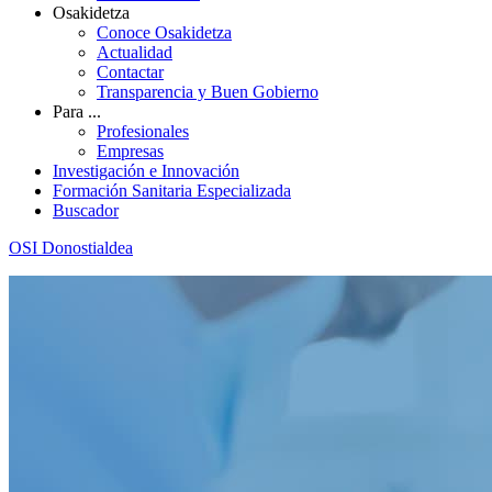
Osakidetza
Conoce Osakidetza
Actualidad
Contactar
Transparencia y Buen Gobierno
Para ...
Profesionales
Empresas
Investigación e Innovación
Formación Sanitaria Especializada
Buscador
OSI Donostialdea