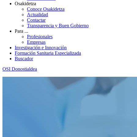
Osakidetza
Conoce Osakidetza
Actualidad
Contactar
Transparencia y Buen Gobierno
Para ...
Profesionales
Empresas
Investigación e Innovación
Formación Sanitaria Especializada
Buscador
OSI Donostialdea