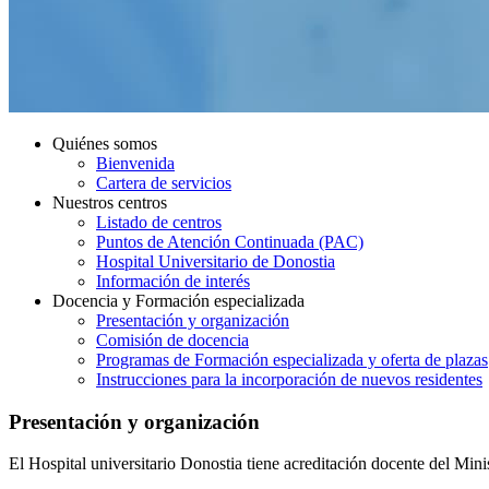
Quiénes somos
Bienvenida
Cartera de servicios
Nuestros centros
Listado de centros
Puntos de Atención Continuada (PAC)
Hospital Universitario de Donostia
Información de interés
Docencia y Formación especializada
Presentación y organización
Comisión de docencia
Programas de Formación especializada y oferta de plazas
Instrucciones para la incorporación de nuevos residentes
Presentación y organización
El Hospital universitario Donostia tiene acreditación docente del Min