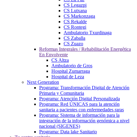
CS Legazpi
CS Lutxana
CS Markonzaga
CS Rekalde
CS Rontegi
Ambulatorio Txurdinaga
CS Zaballa
CS Zuazo
Reformas Integrales / Rehabilitación Energética
En Envolvente
CS Altza
Ambulatorio de Gros
Hospital Zumarraga
Hospital de Leza
Next Generation
Programa: Transformación Digital de Atención
Primaria y Comunitaria
Programa: Atención Digital Personalizada
Programa: Red ÚNICAS para la atención
sanitaria a pacientes con enfermedades raras
Programa: Sistema de información para la
integración de la información genómica a nivel
nacional (SIGENES)
Programa: Data lake Sanitario