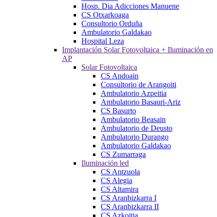
Hosp. Dia Adicciones Manuene
CS Otxarkoaga
Consultorio Orduña
Ambulatorio Galdakao
Hospital Leza
Implantación Solar Fotovoltaica + Iluminación en
AP
Solar Fotovoltaica
CS Andoain
Consultorio de Arangoiti
Ambulatorio Azpeitia
Ambulatorio Basauri-Ariz
CS Basurto
Ambulatorio Beasain
Ambulatorio de Deusto
Ambulatorio Durango
Ambulatorio Galdakao
CS Zumarraga
Iluminación led
CS Antzuola
CS Alegia
CS Altamira
CS Aranbizkarra I
CS Aranbizkarra II
CS Azkoitia