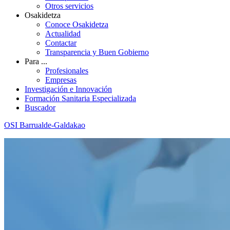
Otros servicios
Osakidetza
Conoce Osakidetza
Actualidad
Contactar
Transparencia y Buen Gobierno
Para ...
Profesionales
Empresas
Investigación e Innovación
Formación Sanitaria Especializada
Buscador
OSI Barrualde-Galdakao