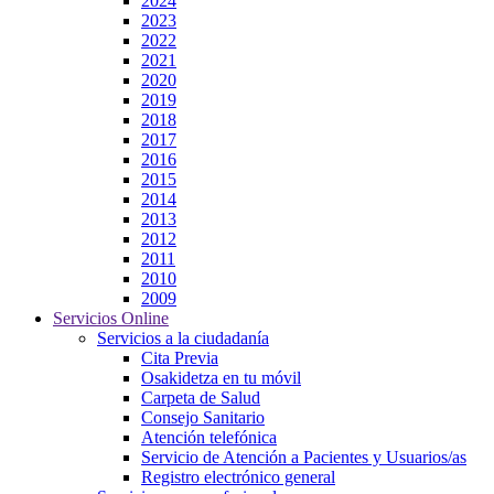
2024
2023
2022
2021
2020
2019
2018
2017
2016
2015
2014
2013
2012
2011
2010
2009
Servicios Online
Servicios a la ciudadanía
Cita Previa
Osakidetza en tu móvil
Carpeta de Salud
Consejo Sanitario
Atención telefónica
Servicio de Atención a Pacientes y Usuarios/as
Registro electrónico general