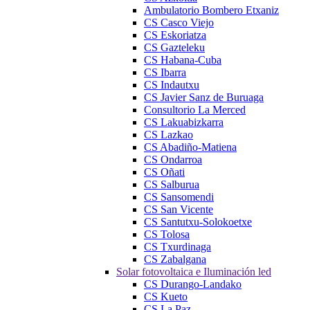
Ambulatorio Bombero Etxaniz
CS Casco Viejo
CS Eskoriatza
CS Gazteleku
CS Habana-Cuba
CS Ibarra
CS Indautxu
CS Javier Sanz de Buruaga
Consultorio La Merced
CS Lakuabizkarra
CS Lazkao
CS Abadiño-Matiena
CS Ondarroa
CS Oñati
CS Salburua
CS Sansomendi
CS San Vicente
CS Santutxu-Solokoetxe
CS Tolosa
CS Txurdinaga
CS Zabalgana
Solar fotovoltaica e Iluminación led
CS Durango-Landako
CS Kueto
CS La Paz