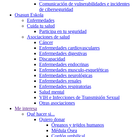
Comunicación de vulnerabilidades e incidentes
de ciberseguridad
Osasun Eskola
Enfermedades
Cuida tu salud
Participa en tu seguridad
Asociaciones de salud
Cáncer
Enfermedades cardiovasculares
Enfermedades digestivas
Discapacidad
Enfermedades endocrinas
Enfermedades musculo-esqueléticas
Enfermedades neurológicas
Enfermedades renales
Enfermedades respiratorias
Salud mental
VIH e Infecciones de Transmisión Sexual
Otras asociaciones
Me interesa
Qué hacer si...
Quiero donar
Órganos y tejidos humanos
Médula Ósea
Cordón umbilical