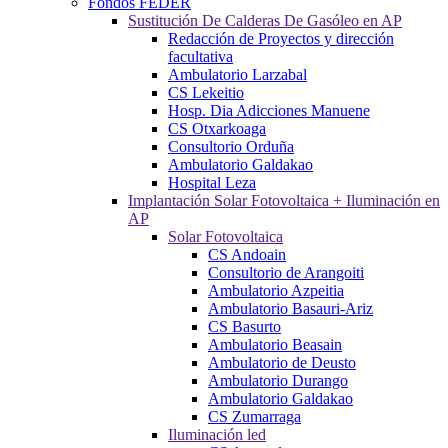
Fondos FEDER
Sustitución De Calderas De Gasóleo en AP
Redacción de Proyectos y dirección
facultativa
Ambulatorio Larzabal
CS Lekeitio
Hosp. Dia Adicciones Manuene
CS Otxarkoaga
Consultorio Orduña
Ambulatorio Galdakao
Hospital Leza
Implantación Solar Fotovoltaica + Iluminación en
AP
Solar Fotovoltaica
CS Andoain
Consultorio de Arangoiti
Ambulatorio Azpeitia
Ambulatorio Basauri-Ariz
CS Basurto
Ambulatorio Beasain
Ambulatorio de Deusto
Ambulatorio Durango
Ambulatorio Galdakao
CS Zumarraga
Iluminación led