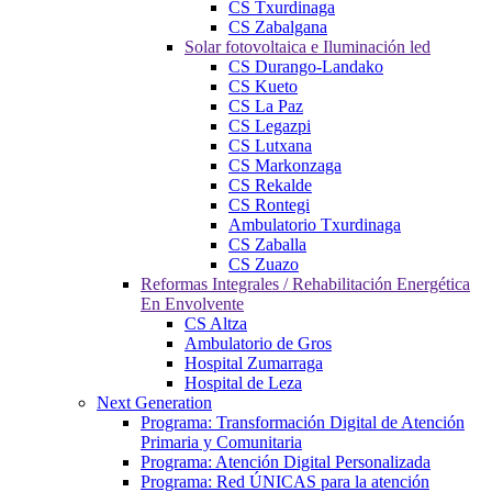
CS Txurdinaga
CS Zabalgana
Solar fotovoltaica e Iluminación led
CS Durango-Landako
CS Kueto
CS La Paz
CS Legazpi
CS Lutxana
CS Markonzaga
CS Rekalde
CS Rontegi
Ambulatorio Txurdinaga
CS Zaballa
CS Zuazo
Reformas Integrales / Rehabilitación Energética
En Envolvente
CS Altza
Ambulatorio de Gros
Hospital Zumarraga
Hospital de Leza
Next Generation
Programa: Transformación Digital de Atención
Primaria y Comunitaria
Programa: Atención Digital Personalizada
Programa: Red ÚNICAS para la atención