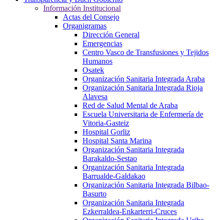
Información Institucional
Actas del Consejo
Organigramas
Dirección General
Emergencias
Centro Vasco de Transfusiones y Tejidos
Humanos
Osatek
Organización Sanitaria Integrada Araba
Organización Sanitaria Integrada Rioja
Alavesa
Red de Salud Mental de Araba
Escuela Universitaria de Enfermería de
Vitoria-Gasteiz
Hospital Gorliz
Hospital Santa Marina
Organización Sanitaria Integrada
Barakaldo-Sestao
Organización Sanitaria Integrada
Barrualde-Galdakao
Organización Sanitaria Integrada Bilbao-
Basurto
Organización Sanitaria Integrada
Ezkerraldea-Enkarterri-Cruces