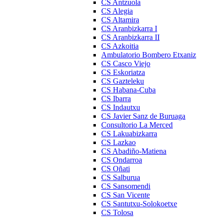
CS Antzuola
CS Alegia
CS Altamira
CS Aranbizkarra I
CS Aranbizkarra II
CS Azkoitia
Ambulatorio Bombero Etxaniz
CS Casco Viejo
CS Eskoriatza
CS Gazteleku
CS Habana-Cuba
CS Ibarra
CS Indautxu
CS Javier Sanz de Buruaga
Consultorio La Merced
CS Lakuabizkarra
CS Lazkao
CS Abadiño-Matiena
CS Ondarroa
CS Oñati
CS Salburua
CS Sansomendi
CS San Vicente
CS Santutxu-Solokoetxe
CS Tolosa