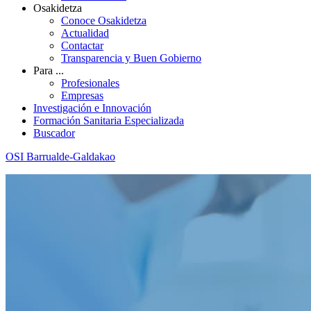
Osakidetza
Conoce Osakidetza
Actualidad
Contactar
Transparencia y Buen Gobierno
Para ...
Profesionales
Empresas
Investigación e Innovación
Formación Sanitaria Especializada
Buscador
OSI Barrualde-Galdakao