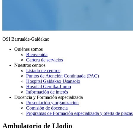
OSI Barrualde-Galdakao
Quiénes somos
Bienvenida
Cartera de servicios
Nuestros centros
Listado de centros
Puntos de Atención Continuada (PAC)
Hospital Galdakao-Usansolo
Hospital Gernika-Lumo
Información de interés
Docencia y Formación especializada
Presentación y organización
Comisión de docencia
Programas de Formación especializada y oferta de plazas
Ambulatorio de Llodio