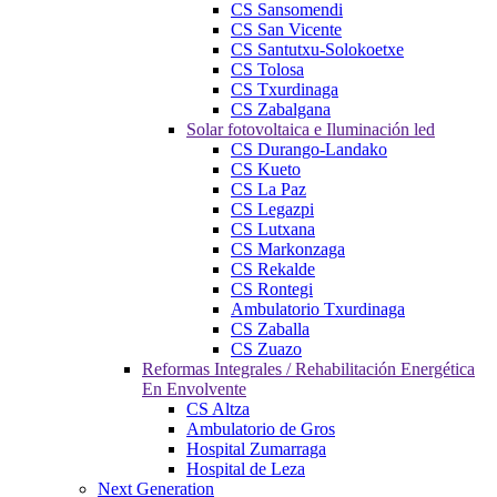
CS Sansomendi
CS San Vicente
CS Santutxu-Solokoetxe
CS Tolosa
CS Txurdinaga
CS Zabalgana
Solar fotovoltaica e Iluminación led
CS Durango-Landako
CS Kueto
CS La Paz
CS Legazpi
CS Lutxana
CS Markonzaga
CS Rekalde
CS Rontegi
Ambulatorio Txurdinaga
CS Zaballa
CS Zuazo
Reformas Integrales / Rehabilitación Energética
En Envolvente
CS Altza
Ambulatorio de Gros
Hospital Zumarraga
Hospital de Leza
Next Generation