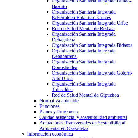
Organización Sanitaria Integrada Bilbao-
Basurto
Organización Sanitaria Integrada
Ezkerraldea-Enkarterri-Cruces
Organización Sanitaria Integrada Uribe
Red de Salud Mental de Bizkaia
Organización Sanitaria Integrada
Debagoiena
Organización Sanitaria Integrada Bidasoa
Organización Sanitaria Integrada
Debabarrena
Organización Sanitaria Integrada
Donostialdea
Organización Sanitaria Integrada Goierri-
Alto Urola
Organización Sanitaria Integrada
Tolosaldea
Red de Salud Mental de Gipuzkoa
Normativa aplicable
Funciones
Planes y Programas
Calidad asistencial y sostenibilidad ambiental
Actuaciones Transversales en Sostenibilidad
Ambiental en Osakidetza
Información económica