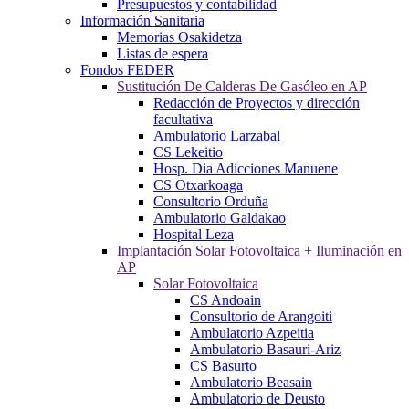
Presupuestos y contabilidad
Información Sanitaria
Memorias Osakidetza
Listas de espera
Fondos FEDER
Sustitución De Calderas De Gasóleo en AP
Redacción de Proyectos y dirección
facultativa
Ambulatorio Larzabal
CS Lekeitio
Hosp. Dia Adicciones Manuene
CS Otxarkoaga
Consultorio Orduña
Ambulatorio Galdakao
Hospital Leza
Implantación Solar Fotovoltaica + Iluminación en
AP
Solar Fotovoltaica
CS Andoain
Consultorio de Arangoiti
Ambulatorio Azpeitia
Ambulatorio Basauri-Ariz
CS Basurto
Ambulatorio Beasain
Ambulatorio de Deusto