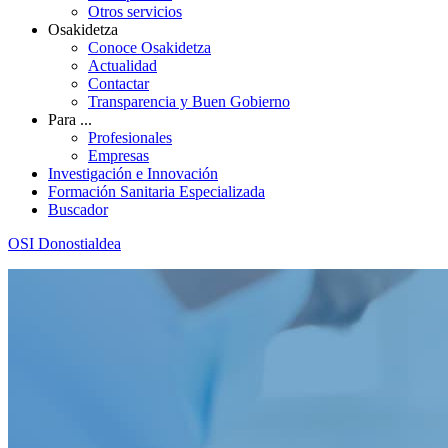
Otros servicios
Osakidetza
Conoce Osakidetza
Actualidad
Contactar
Transparencia y Buen Gobierno
Para ...
Profesionales
Empresas
Investigación e Innovación
Formación Sanitaria Especializada
Buscador
OSI Donostialdea