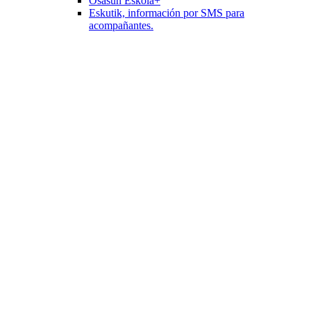
Osasun Eskola+
Eskutik, información por SMS para
acompañantes.