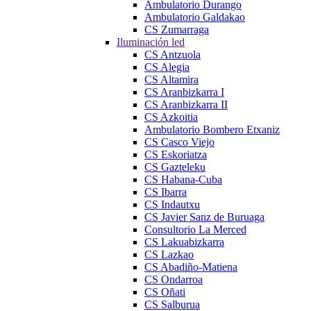
Ambulatorio Durango
Ambulatorio Galdakao
CS Zumarraga
Iluminación led
CS Antzuola
CS Alegia
CS Altamira
CS Aranbizkarra I
CS Aranbizkarra II
CS Azkoitia
Ambulatorio Bombero Etxaniz
CS Casco Viejo
CS Eskoriatza
CS Gazteleku
CS Habana-Cuba
CS Ibarra
CS Indautxu
CS Javier Sanz de Buruaga
Consultorio La Merced
CS Lakuabizkarra
CS Lazkao
CS Abadiño-Matiena
CS Ondarroa
CS Oñati
CS Salburua