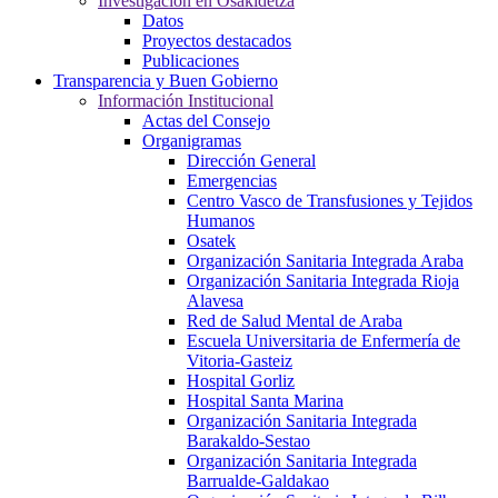
Investigación en Osakidetza
Datos
Proyectos destacados
Publicaciones
Transparencia y Buen Gobierno
Información Institucional
Actas del Consejo
Organigramas
Dirección General
Emergencias
Centro Vasco de Transfusiones y Tejidos
Humanos
Osatek
Organización Sanitaria Integrada Araba
Organización Sanitaria Integrada Rioja
Alavesa
Red de Salud Mental de Araba
Escuela Universitaria de Enfermería de
Vitoria-Gasteiz
Hospital Gorliz
Hospital Santa Marina
Organización Sanitaria Integrada
Barakaldo-Sestao
Organización Sanitaria Integrada
Barrualde-Galdakao