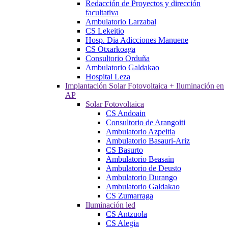
Redacción de Proyectos y dirección
facultativa
Ambulatorio Larzabal
CS Lekeitio
Hosp. Dia Adicciones Manuene
CS Otxarkoaga
Consultorio Orduña
Ambulatorio Galdakao
Hospital Leza
Implantación Solar Fotovoltaica + Iluminación en
AP
Solar Fotovoltaica
CS Andoain
Consultorio de Arangoiti
Ambulatorio Azpeitia
Ambulatorio Basauri-Ariz
CS Basurto
Ambulatorio Beasain
Ambulatorio de Deusto
Ambulatorio Durango
Ambulatorio Galdakao
CS Zumarraga
Iluminación led
CS Antzuola
CS Alegia