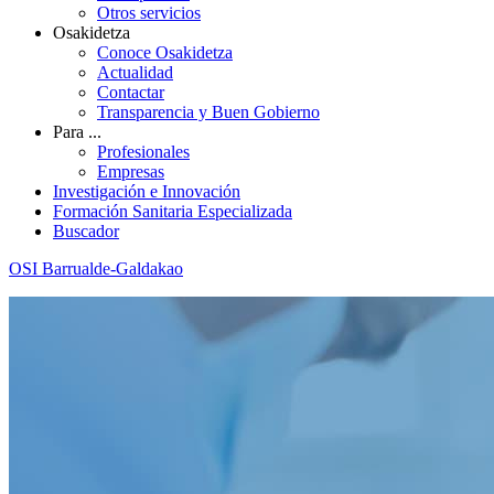
Otros servicios
Osakidetza
Conoce Osakidetza
Actualidad
Contactar
Transparencia y Buen Gobierno
Para ...
Profesionales
Empresas
Investigación e Innovación
Formación Sanitaria Especializada
Buscador
OSI Barrualde-Galdakao