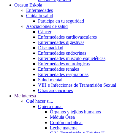
Osasun Eskola
Enfermedades
Cuida tu salud
Participa en tu seguridad
Asociaciones de salud
Cáncer
Enfermedades cardiovasculares
Enfermedades digestivas
Discapacidad
Enfermedades endocrinas
Enfermedades musculo-esqueléticas
Enfermedades neurológicas
Enfermedades renales
Enfermedades respiratorias
Salud mental
VIH e Infecciones de Transmisión Sexual
Otras asociaciones
Me interesa
Qué hacer si...
Quiero donar
Órganos y tejidos humanos
Médula Ósea
Cordón umbilical
Leche materna