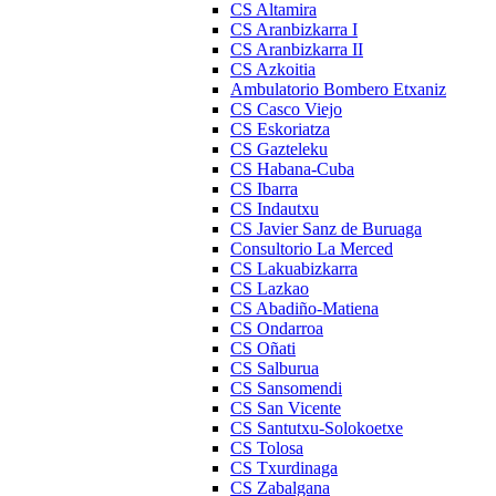
CS Altamira
CS Aranbizkarra I
CS Aranbizkarra II
CS Azkoitia
Ambulatorio Bombero Etxaniz
CS Casco Viejo
CS Eskoriatza
CS Gazteleku
CS Habana-Cuba
CS Ibarra
CS Indautxu
CS Javier Sanz de Buruaga
Consultorio La Merced
CS Lakuabizkarra
CS Lazkao
CS Abadiño-Matiena
CS Ondarroa
CS Oñati
CS Salburua
CS Sansomendi
CS San Vicente
CS Santutxu-Solokoetxe
CS Tolosa
CS Txurdinaga
CS Zabalgana