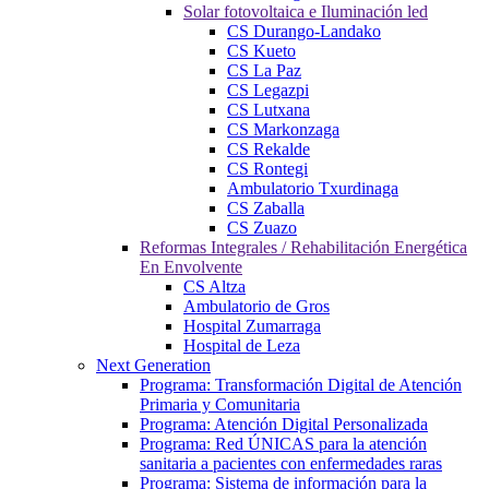
Solar fotovoltaica e Iluminación led
CS Durango-Landako
CS Kueto
CS La Paz
CS Legazpi
CS Lutxana
CS Markonzaga
CS Rekalde
CS Rontegi
Ambulatorio Txurdinaga
CS Zaballa
CS Zuazo
Reformas Integrales / Rehabilitación Energética
En Envolvente
CS Altza
Ambulatorio de Gros
Hospital Zumarraga
Hospital de Leza
Next Generation
Programa: Transformación Digital de Atención
Primaria y Comunitaria
Programa: Atención Digital Personalizada
Programa: Red ÚNICAS para la atención
sanitaria a pacientes con enfermedades raras
Programa: Sistema de información para la