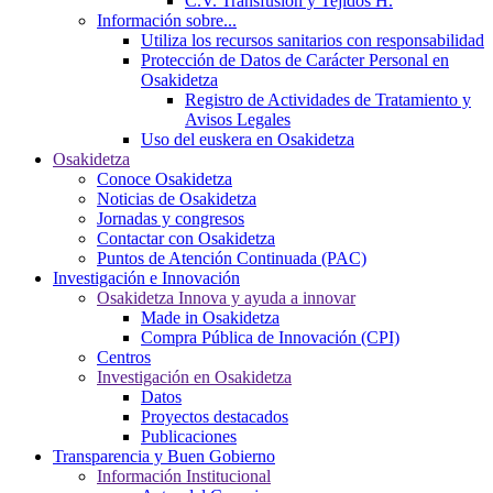
C.V. Transfusión y Tejidos H.
Información sobre...
Utiliza los recursos sanitarios con responsabilidad
Protección de Datos de Carácter Personal en
Osakidetza
Registro de Actividades de Tratamiento y
Avisos Legales
Uso del euskera en Osakidetza
Osakidetza
Conoce Osakidetza
Noticias de Osakidetza
Jornadas y congresos
Contactar con Osakidetza
Puntos de Atención Continuada (PAC)
Investigación e Innovación
Osakidetza Innova y ayuda a innovar
Made in Osakidetza
Compra Pública de Innovación (CPI)
Centros
Investigación en Osakidetza
Datos
Proyectos destacados
Publicaciones
Transparencia y Buen Gobierno
Información Institucional