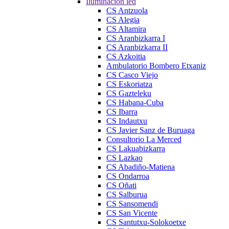
Iluminación led
CS Antzuola
CS Alegia
CS Altamira
CS Aranbizkarra I
CS Aranbizkarra II
CS Azkoitia
Ambulatorio Bombero Etxaniz
CS Casco Viejo
CS Eskoriatza
CS Gazteleku
CS Habana-Cuba
CS Ibarra
CS Indautxu
CS Javier Sanz de Buruaga
Consultorio La Merced
CS Lakuabizkarra
CS Lazkao
CS Abadiño-Matiena
CS Ondarroa
CS Oñati
CS Salburua
CS Sansomendi
CS San Vicente
CS Santutxu-Solokoetxe