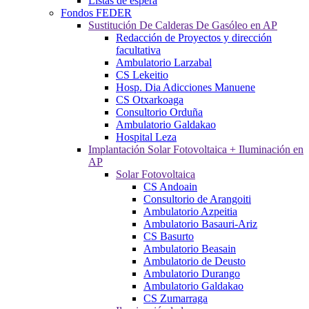
Listas de espera
Fondos FEDER
Sustitución De Calderas De Gasóleo en AP
Redacción de Proyectos y dirección
facultativa
Ambulatorio Larzabal
CS Lekeitio
Hosp. Dia Adicciones Manuene
CS Otxarkoaga
Consultorio Orduña
Ambulatorio Galdakao
Hospital Leza
Implantación Solar Fotovoltaica + Iluminación en
AP
Solar Fotovoltaica
CS Andoain
Consultorio de Arangoiti
Ambulatorio Azpeitia
Ambulatorio Basauri-Ariz
CS Basurto
Ambulatorio Beasain
Ambulatorio de Deusto
Ambulatorio Durango
Ambulatorio Galdakao
CS Zumarraga