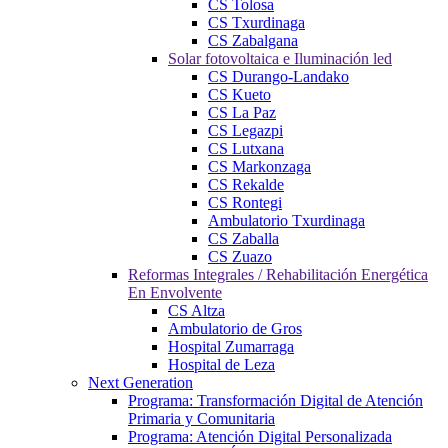
CS Tolosa
CS Txurdinaga
CS Zabalgana
Solar fotovoltaica e Iluminación led
CS Durango-Landako
CS Kueto
CS La Paz
CS Legazpi
CS Lutxana
CS Markonzaga
CS Rekalde
CS Rontegi
Ambulatorio Txurdinaga
CS Zaballa
CS Zuazo
Reformas Integrales / Rehabilitación Energética
En Envolvente
CS Altza
Ambulatorio de Gros
Hospital Zumarraga
Hospital de Leza
Next Generation
Programa: Transformación Digital de Atención
Primaria y Comunitaria
Programa: Atención Digital Personalizada