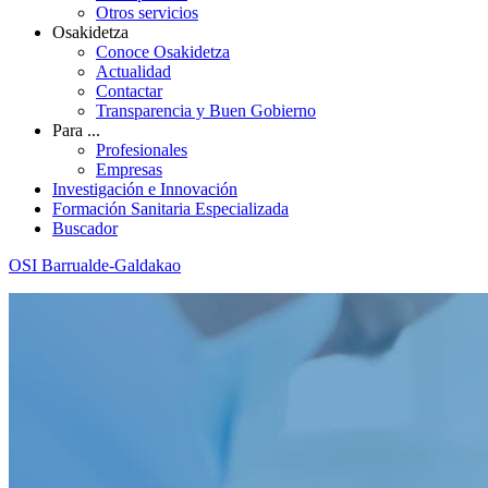
Otros servicios
Osakidetza
Conoce Osakidetza
Actualidad
Contactar
Transparencia y Buen Gobierno
Para ...
Profesionales
Empresas
Investigación e Innovación
Formación Sanitaria Especializada
Buscador
OSI Barrualde-Galdakao