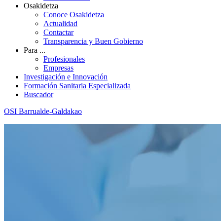
Osakidetza
Conoce Osakidetza
Actualidad
Contactar
Transparencia y Buen Gobierno
Para ...
Profesionales
Empresas
Investigación e Innovación
Formación Sanitaria Especializada
Buscador
OSI Barrualde-Galdakao