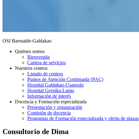
OSI Barrualde-Galdakao
Quiénes somos
Bienvenida
Cartera de servicios
Nuestros centros
Listado de centros
Puntos de Atención Continuada (PAC)
Hospital Galdakao-Usansolo
Hospital Gernika-Lumo
Información de interés
Docencia y Formación especializada
Presentación y organización
Comisión de docencia
Programas de Formación especializada y oferta de plazas
Consultorio de Dima