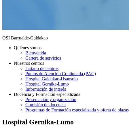
OSI Barrualde-Galdakao
Quiénes somos
Bienvenida
Cartera de servicios
Nuestros centros
Listado de centros
Puntos de Atención Continuada (PAC)
Hospital Galdakao-Usansolo
Hospital Gernika-Lumo
Información de interés
Docencia y Formación especializada
Presentación y organización
Comisión de docencia
Programas de Formación especializada y oferta de plazas
Hospital Gernika-Lumo