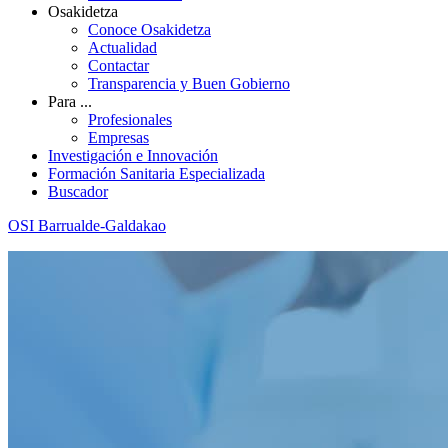
Osakidetza
Conoce Osakidetza
Actualidad
Contactar
Transparencia y Buen Gobierno
Para ...
Profesionales
Empresas
Investigación e Innovación
Formación Sanitaria Especializada
Buscador
OSI Barrualde-Galdakao