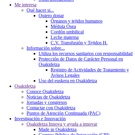
Me interesa
Qué hacer si...
Quiero donar
Órganos y tejidos humanos
Médula Ósea
Cordón umbilical
Leche materna
C.V. Transfusión y Tejidos H.
Información sobre...
Utiliza los recursos sanitarios con responsabilidad
Protección de Datos de Carácter Personal en
Osakidetza
Registro de Actividades de Tratamiento y
Avisos Legales
Uso del euskera en Osakidetza
Osakidetza
Conoce Osakidetza
Noticias de Osakidetza
Jornadas y congresos
Contactar con Osakidetza
Puntos de Atención Continuada (PAC)
Investigación e Innovación
Osakidetza Innova y ayuda a innovar
Made in Osakidetza
Compra Pública de Innovación (CPI)