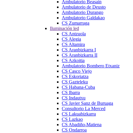
Ambulatorio Beasain
Ambulatorio de Deusto
Ambulatorio Durango
Ambulatorio Galdakao
CS Zumarraga
Iluminación led
CS Antzuola
CS Alegia
CS Altamira
CS Aranbizkarra I
CS Aranbizkarra II
CS Azkoitia
Ambulatorio Bombero Etxaniz
CS Casco Viejo
CS Eskoriatza
CS Gazteleku
CS Habana-Cuba
CS Ibarra
CS Indautxu
CS Javier Sanz de Buruaga
Consultorio La Merced
CS Lakuabizkarra
CS Lazkao
CS Abadiño-Matiena
CS Ondarroa