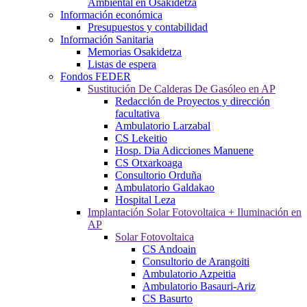
Ambiental en Osakidetza
Información económica
Presupuestos y contabilidad
Información Sanitaria
Memorias Osakidetza
Listas de espera
Fondos FEDER
Sustitución De Calderas De Gasóleo en AP
Redacción de Proyectos y dirección
facultativa
Ambulatorio Larzabal
CS Lekeitio
Hosp. Dia Adicciones Manuene
CS Otxarkoaga
Consultorio Orduña
Ambulatorio Galdakao
Hospital Leza
Implantación Solar Fotovoltaica + Iluminación en
AP
Solar Fotovoltaica
CS Andoain
Consultorio de Arangoiti
Ambulatorio Azpeitia
Ambulatorio Basauri-Ariz
CS Basurto