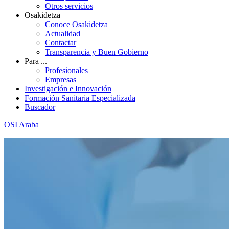
Otros servicios
Osakidetza
Conoce Osakidetza
Actualidad
Contactar
Transparencia y Buen Gobierno
Para ...
Profesionales
Empresas
Investigación e Innovación
Formación Sanitaria Especializada
Buscador
OSI Araba