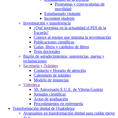
Programas y convocatorias de
movilidad
Estudiantado visitante
Incoming students
Investigación y transferencia
¿Qué investiga en la actualidad el PDI de la
Escuela?
Conoce al equipo que impulsa la investigación
Publicaciones científicas
Guías, libros y capítulos de libros
Tesis doctorales
Buzón de agradecimientos, sugerencias, quejas y
reclamaciones
Secretaría y Trámites
Contacto y Horario de atención
Calendario de trámites
Modelo de instancias
Videoteca
50. Aniversario E.U.E. de Vitoria-Gasteiz
Jornadas científicas
Actos de graduación
Procedimientos en enfermería
Transformación digital de Osakidetza
Avanzamos en transformación digital para cuidar mejor
de ti