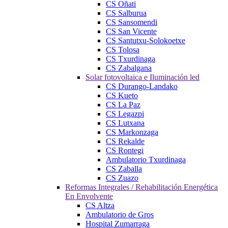
CS Oñati
CS Salburua
CS Sansomendi
CS San Vicente
CS Santutxu-Solokoetxe
CS Tolosa
CS Txurdinaga
CS Zabalgana
Solar fotovoltaica e Iluminación led
CS Durango-Landako
CS Kueto
CS La Paz
CS Legazpi
CS Lutxana
CS Markonzaga
CS Rekalde
CS Rontegi
Ambulatorio Txurdinaga
CS Zaballa
CS Zuazo
Reformas Integrales / Rehabilitación Energética
En Envolvente
CS Altza
Ambulatorio de Gros
Hospital Zumarraga