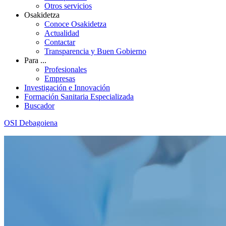
Otros servicios
Osakidetza
Conoce Osakidetza
Actualidad
Contactar
Transparencia y Buen Gobierno
Para ...
Profesionales
Empresas
Investigación e Innovación
Formación Sanitaria Especializada
Buscador
OSI Debagoiena