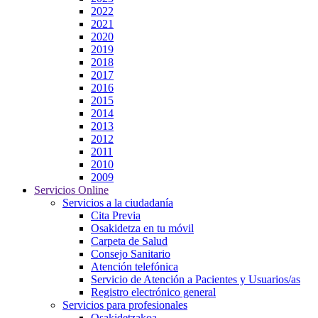
2022
2021
2020
2019
2018
2017
2016
2015
2014
2013
2012
2011
2010
2009
Servicios Online
Servicios a la ciudadanía
Cita Previa
Osakidetza en tu móvil
Carpeta de Salud
Consejo Sanitario
Atención telefónica
Servicio de Atención a Pacientes y Usuarios/as
Registro electrónico general
Servicios para profesionales
Osakidetzakoa