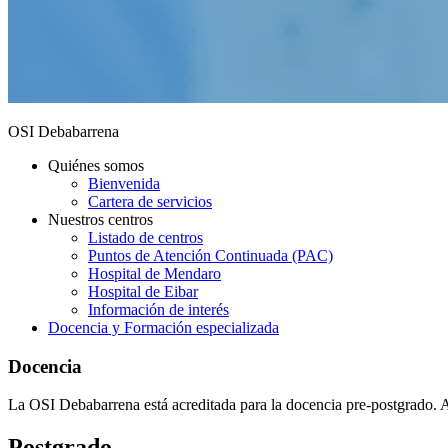
OSI Debabarrena
Quiénes somos
Bienvenida
Cartera de servicios
Nuestros centros
Listado de centros
Puntos de Atención Continuada (PAC)
Hospital de Mendaro
Hospital de Eibar
Información de interés
Docencia y Formación especializada
Docencia
La OSI Debabarrena está acreditada para la docencia pre-postgrado. A 
Postgrado