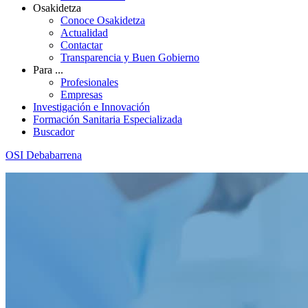
Osakidetza
Conoce Osakidetza
Actualidad
Contactar
Transparencia y Buen Gobierno
Para ...
Profesionales
Empresas
Investigación e Innovación
Formación Sanitaria Especializada
Buscador
OSI Debabarrena