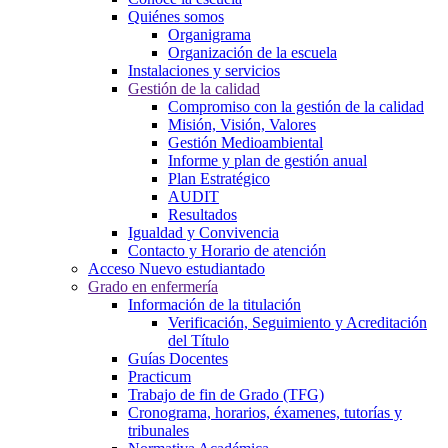
Quiénes somos
Organigrama
Organización de la escuela
Instalaciones y servicios
Gestión de la calidad
Compromiso con la gestión de la calidad
Misión, Visión, Valores
Gestión Medioambiental
Informe y plan de gestión anual
Plan Estratégico
AUDIT
Resultados
Igualdad y Convivencia
Contacto y Horario de atención
Acceso Nuevo estudiantado
Grado en enfermería
Información de la titulación
Verificación, Seguimiento y Acreditación
del Título
Guías Docentes
Practicum
Trabajo de fin de Grado (TFG)
Cronograma, horarios, éxamenes, tutorías y
tribunales