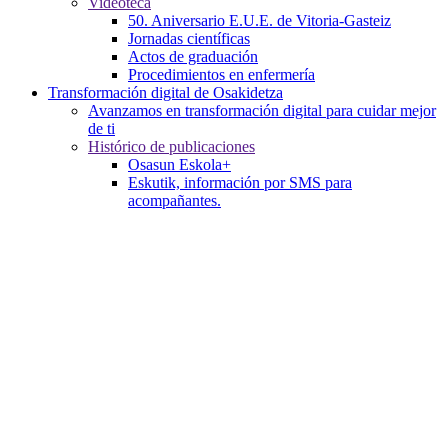
Videoteca
50. Aniversario E.U.E. de Vitoria-Gasteiz
Jornadas científicas
Actos de graduación
Procedimientos en enfermería
Transformación digital de Osakidetza
Avanzamos en transformación digital para cuidar mejor
de ti
Histórico de publicaciones
Osasun Eskola+
Eskutik, información por SMS para
acompañantes.