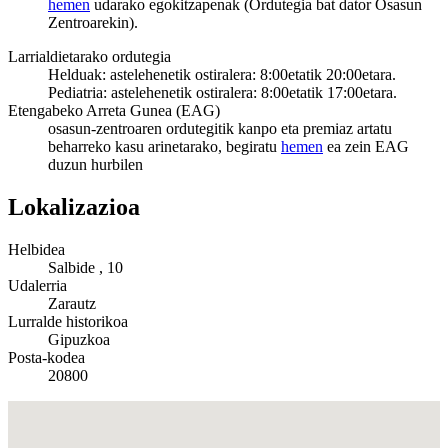
hemen
udarako egokitzapenak (Ordutegia bat dator Osasun
Zentroarekin).
Larrialdietarako ordutegia
Helduak: astelehenetik ostiralera: 8:00etatik 20:00etara.
Pediatria: astelehenetik ostiralera: 8:00etatik 17:00etara.
Etengabeko Arreta Gunea (EAG)
osasun-zentroaren ordutegitik kanpo eta premiaz artatu
beharreko kasu arinetarako, begiratu
hemen
ea zein EAG
duzun hurbilen
Lokalizazioa
Helbidea
Salbide , 10
Udalerria
Zarautz
Lurralde historikoa
Gipuzkoa
Posta-kodea
20800