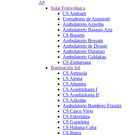
AP
Solar Fotovoltaica
CS Andoain
Consultorio de Arangoiti
Ambulatorio Azpeitia
Ambulatorio Basauri-Ariz
CS Basurto
Ambulatorio Beasain
Ambulatorio de Deusto
Ambulatorio Durango
Ambulatorio Galdakao
CS Zumarraga
Iluminación led
CS Antzuola
CS Alegia
CS Altamira
CS Aranbizkarra I
CS Aranbizkarra II
CS Azkoitia
Ambulatorio Bombero Etxaniz
CS Casco Viejo
CS Eskoriatza
CS Gazteleku
CS Habana-Cuba
CS Ibarra