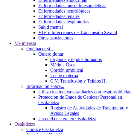
Enfermedades endocrinas
Enfermedades musculo-esqueléticas
Enfermedades neurológicas
Enfermedades renales
Enfermedades respiratorias
Salud mental
VIH e Infecciones de Transmisión Sexual
Otras asociaciones
Me interesa
Qué hacer si...
Quiero donar
Órganos y tejidos humanos
Médula Ósea
Cordón umbilical
Leche materna
C.V. Transfusión y Tejidos H.
Información sobre...
Utiliza los recursos sanitarios con responsabilidad
Protección de Datos de Carácter Personal en
Osakidetza
Registro de Actividades de Tratamiento y
Avisos Legales
Uso del euskera en Osakidetza
Osakidetza
Conoce Osakidetza