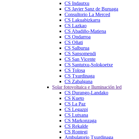
CS Indautxu
CS Javier Sanz de Buruaga
Consultorio La Merced
CS Lakuabizkarra
CS Lazkao
CS Abadiño-Matiena
CS Ondarroa
CS Oñati
CS Salburua
CS Sansomendi
CS San Vicente
CS Santutxu-Solokoetxe
CS Tolosa
CS Txurdinaga
CS Zabalgana
Solar fotovoltaica e Iluminación led
CS Durango-Landako
CS Kueto
CS La Paz
CS Legazpi
CS Lutxana
CS Markonzaga
CS Rekalde
CS Rontegi
Ambulatorio Txurdinaga