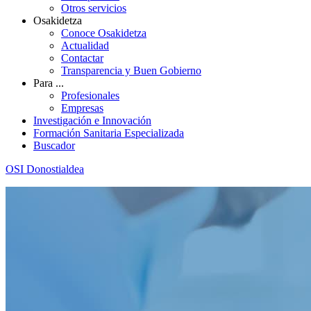
Otros servicios
Osakidetza
Conoce Osakidetza
Actualidad
Contactar
Transparencia y Buen Gobierno
Para ...
Profesionales
Empresas
Investigación e Innovación
Formación Sanitaria Especializada
Buscador
OSI Donostialdea