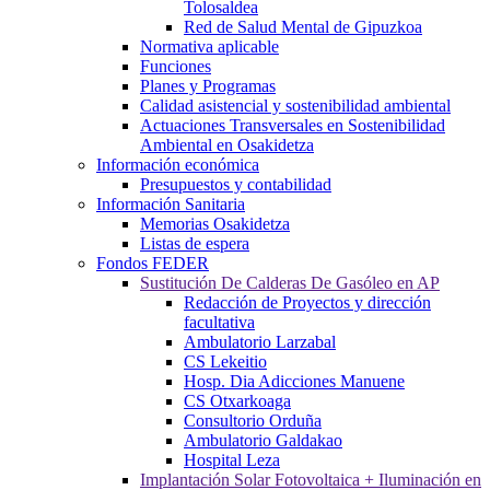
Tolosaldea
Red de Salud Mental de Gipuzkoa
Normativa aplicable
Funciones
Planes y Programas
Calidad asistencial y sostenibilidad ambiental
Actuaciones Transversales en Sostenibilidad
Ambiental en Osakidetza
Información económica
Presupuestos y contabilidad
Información Sanitaria
Memorias Osakidetza
Listas de espera
Fondos FEDER
Sustitución De Calderas De Gasóleo en AP
Redacción de Proyectos y dirección
facultativa
Ambulatorio Larzabal
CS Lekeitio
Hosp. Dia Adicciones Manuene
CS Otxarkoaga
Consultorio Orduña
Ambulatorio Galdakao
Hospital Leza
Implantación Solar Fotovoltaica + Iluminación en