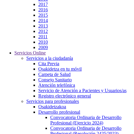
2017
2016
2015
2014
2013
2012
2011
2010
2009
Servicios Online
Servicios a la ciudadanía
Cita Previa
Osakidetza en tu móvil
Carpeta de Salud
Consejo Sanitario
Atención telefónica
Servicio de Atención a Pacientes y Usuarios/as
Registro electrónico general
Servicios para profesionales
Osakidetzakoa
Desarrollo profesional
Convocatoria Ordinaria de Desarrollo
Profesional (Ejercicio 2024)
Convocatoria Ordinaria de Desarrollo
Profesional (Resolución 2425/2023)