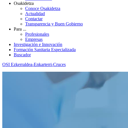
Osakidetza
Conoce Osakidetza
Actualidad
Contactar
Transparencia y Buen Gobierno
Para ...
Profesionales
Empresas
Investigación e Innovación
Formación Sanitaria Especializada
Buscador
OSI Ezkerraldea-Enkarterri-Cruces