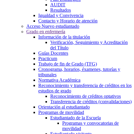
AUDIT
Resultados
Igualdad y Convivencia
Contacto y Horario de atención
Acceso Nuevo estudiantado
Grado en enfermería
Información de la titulación
Verificación, Seguimiento y Acreditación
del Título
Guías Docentes
Practicum
Trabajo de fin de Grado (TFG)
Cronograma, horarios, éxamenes, tutorías y
tribunales
Normativa Académica
Reconocimiento y transferencia de créditos en los
estudios de grado
Reconocimiento de créditos optativos
Transferencia de créditos (convalidaciones)
Orientación al estudiantado
Programas de movilidad
Estudiantado de la Escuela
Programas y convocatorias de
movilidad
Estudiantado visitante