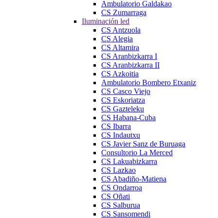
Ambulatorio Galdakao
CS Zumarraga
Iluminación led
CS Antzuola
CS Alegia
CS Altamira
CS Aranbizkarra I
CS Aranbizkarra II
CS Azkoitia
Ambulatorio Bombero Etxaniz
CS Casco Viejo
CS Eskoriatza
CS Gazteleku
CS Habana-Cuba
CS Ibarra
CS Indautxu
CS Javier Sanz de Buruaga
Consultorio La Merced
CS Lakuabizkarra
CS Lazkao
CS Abadiño-Matiena
CS Ondarroa
CS Oñati
CS Salburua
CS Sansomendi