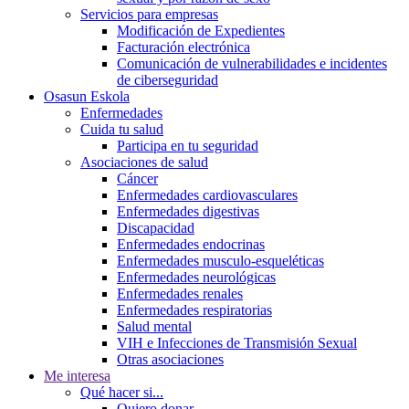
Servicios para empresas
Modificación de Expedientes
Facturación electrónica
Comunicación de vulnerabilidades e incidentes
de ciberseguridad
Osasun Eskola
Enfermedades
Cuida tu salud
Participa en tu seguridad
Asociaciones de salud
Cáncer
Enfermedades cardiovasculares
Enfermedades digestivas
Discapacidad
Enfermedades endocrinas
Enfermedades musculo-esqueléticas
Enfermedades neurológicas
Enfermedades renales
Enfermedades respiratorias
Salud mental
VIH e Infecciones de Transmisión Sexual
Otras asociaciones
Me interesa
Qué hacer si...
Quiero donar