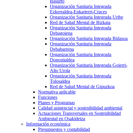
Basurto
Organización Sanitaria Integrada
Ezkerraldea-Enkarterri-Cruces
Organización Sanitaria Integrada Uribe
Red de Salud Mental de Bizkaia
Organización Sanitaria Integrada
Debagoiena
Organización Sanitaria Integrada Bidasoa
Organización Sanitaria Integrada
Debabarrena
Organización Sanitaria Integrada
Donostialdea
Organización Sanitaria Integrada Goierri-
Alto Urola
Organización Sanitaria Integrada
Tolosaldea
Red de Salud Mental de Gipuzkoa
Normativa aplicable
Funciones
Planes y Programas
Calidad asistencial y sostenibilidad ambiental
Actuaciones Transversales en Sostenibilidad
Ambiental en Osakidetza
Información económica
Presupuestos y contabilidad