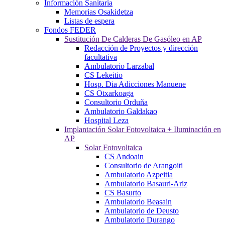
Información Sanitaria
Memorias Osakidetza
Listas de espera
Fondos FEDER
Sustitución De Calderas De Gasóleo en AP
Redacción de Proyectos y dirección
facultativa
Ambulatorio Larzabal
CS Lekeitio
Hosp. Dia Adicciones Manuene
CS Otxarkoaga
Consultorio Orduña
Ambulatorio Galdakao
Hospital Leza
Implantación Solar Fotovoltaica + Iluminación en
AP
Solar Fotovoltaica
CS Andoain
Consultorio de Arangoiti
Ambulatorio Azpeitia
Ambulatorio Basauri-Ariz
CS Basurto
Ambulatorio Beasain
Ambulatorio de Deusto
Ambulatorio Durango