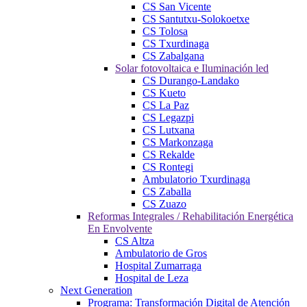
CS San Vicente
CS Santutxu-Solokoetxe
CS Tolosa
CS Txurdinaga
CS Zabalgana
Solar fotovoltaica e Iluminación led
CS Durango-Landako
CS Kueto
CS La Paz
CS Legazpi
CS Lutxana
CS Markonzaga
CS Rekalde
CS Rontegi
Ambulatorio Txurdinaga
CS Zaballa
CS Zuazo
Reformas Integrales / Rehabilitación Energética
En Envolvente
CS Altza
Ambulatorio de Gros
Hospital Zumarraga
Hospital de Leza
Next Generation
Programa: Transformación Digital de Atención