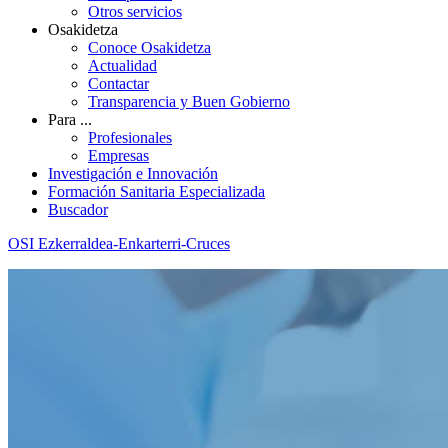
Otros servicios
Osakidetza
Conoce Osakidetza
Actualidad
Contactar
Transparencia y Buen Gobierno
Para ...
Profesionales
Empresas
Investigación e Innovación
Formación Sanitaria Especializada
Buscador
OSI Ezkerraldea-Enkarterri-Cruces