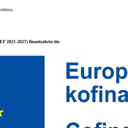
rritzea.
F 2021-2027) finantzaketa du.