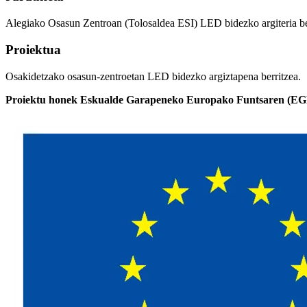
Alegiako Osasun Zentroan (Tolosaldea ESI) LED bidezko argiteria be
Proiektua
Osakidetzako osasun-zentroetan LED bidezko argiztapena berritzea.
Proiektu honek Eskualde Garapeneko Europako Funtsaren (EGE