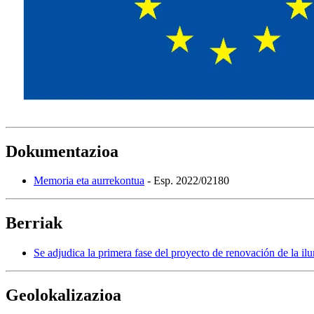
Dokumentazioa
Memoria eta aurrekontua
- Esp. 2022/02180
Berriak
Se adjudica la primera fase del proyecto de renovación de la il
Geolokalizazioa