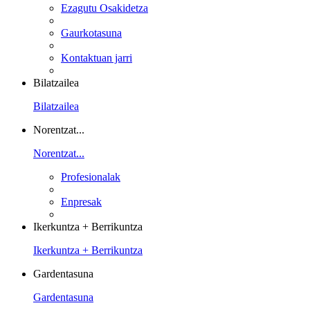
Ezagutu Osakidetza
Gaurkotasuna
Kontaktuan jarri
Bilatzailea
Bilatzailea
Norentzat...
Norentzat...
Profesionalak
Enpresak
Ikerkuntza + Berrikuntza
Ikerkuntza + Berrikuntza
Gardentasuna
Gardentasuna