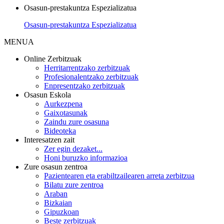
Osasun-prestakuntza Espezializatua
Osasun-prestakuntza Espezializatua
MENUA
Online Zerbitzuak
Herritarrentzako zerbitzuak
Profesionalentzako zerbitzuak
Enpresentzako zerbitzuak
Osasun Eskola
Aurkezpena
Gaixotasunak
Zaindu zure osasuna
Bideoteka
Interesatzen zait
Zer egin dezaket...
Honi buruzko informazioa
Zure osasun zentroa
Pazientearen eta erabiltzailearen arreta zerbitzua
Bilatu zure zentroa
Araban
Bizkaian
Gipuzkoan
Beste zerbitzuak