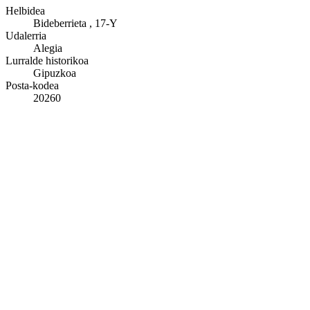
Helbidea
Bideberrieta , 17-Y
Udalerria
Alegia
Lurralde historikoa
Gipuzkoa
Posta-kodea
20260