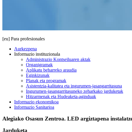
[eu] Para profesionales
Aurkezpena
Informazio instituzionala
Administrazio Kontseiluaren aktak
Organigramak
Aplikatu beharreko araudia
Eginkizunak
Planak eta programak
Asistentzia-kalitatea eta ingurumen-jasangarritasuna
Ingurumen-jasangarritasuneko zeharkako jarduketak
Hitzarmenak eta Hudeaketa-aginduak
Informazio ekonomikoa
Informazio Sanitarioa
Alegiako Osasun Zentroa. LED argiztapena instalatz
Jarduketa