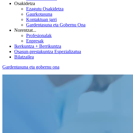
Osakidetza
Ezagutu Osakidetza
Gaurkotasuna
Kontaktuan jarri
Gardentasuna eta Gobernu Ona
Norentzat...
Profesionalak
Enpresak
Ikerkuntza + Berrikuntza
Osasun-prestakuntza Espezializatua
Bilatzailea
Gardentasuna eta gobernu ona