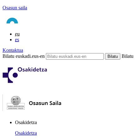
Osasun saila
eu
es
Kontaktua
Bilatu euskadi.eus-en
Bilatu
Osakidetza
Osakidetza