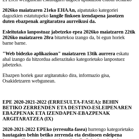
2026ko maiatzaren 21eko EHAAn,
aipatutako kategoriei
dagozkien estatutupeko
langile finkoen izendapena jasotzen
duten ebazpenak argitaratzea aurreikusi da.
Esleitutako lanpostuaz jabetzeko epea 2026ko maiatzaren 22tik
2026ko maiatzaren 28ra
bitartekoa izango da, bi egun horiek
barne barne.
"Web bidezko aplikazioan" maiatzaren 13tik aurrera
eskatu
ahal izango da hitzordua adierazitako kategorietako lanpostuez
jabetzeko.
Ebazpen horiek gaur argitaratuko dira, informazio gisa,
Osakidetzaren webgunean.
EPE 2020-2021-2022 (ERRESULTA-FASEA): BEHIN
BETIKO ZERRENDEN ETA DESTINO-ESLEIPENAREN
EBAZPENAK ETA IZENDAPEN-EBAZPENAK
ARGITARATZEA (IX)
2020-2021-2022 EPEko (erresulta-fasea)
hurrengo kategorietako
hautagaien behin betiko zerrenda eta destinoen esleipena