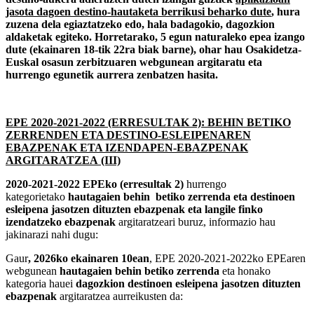
jasota dagoen destino-hautaketa berrikusi beharko dute
, hura
zuzena dela egiaztatzeko edo, hala badagokio, dagozkion
aldaketak egiteko. Horretarako, 5 egun naturaleko epea izango
dute (ekainaren 18-tik 22ra biak barne), ohar hau Osakidetza-
Euskal osasun zerbitzuaren webgunean argitaratu eta
hurrengo egunetik aurrera zenbatzen hasita.
EPE 2020-2021-2022 (ERRESULTAK 2): BEHIN BETIKO
ZERRENDEN ETA DESTINO-ESLEIPENAREN
EBAZPENAK ETA IZENDAPEN-EBAZPENAK
ARGITARATZEA (III)
2020-2021-2022 EPEko (erresultak 2)
hurrengo
kategorietako
hautagaien behin betiko zerrenda eta destinoen
esleipena jasotzen dituzten ebazpenak eta langile finko
izendatzeko ebazpenak
argitaratzeari buruz, informazio hau
jakinarazi nahi dugu:
Gaur
, 2026ko ekainaren 10ean
, EPE 2020-2021-2022ko EPEaren
webgunean
hautagaien behin betiko zerrenda
eta honako
kategoria hauei
dagozkion destinoen esleipena jasotzen dituzten
ebazpenak
argitaratzea aurreikusten da: