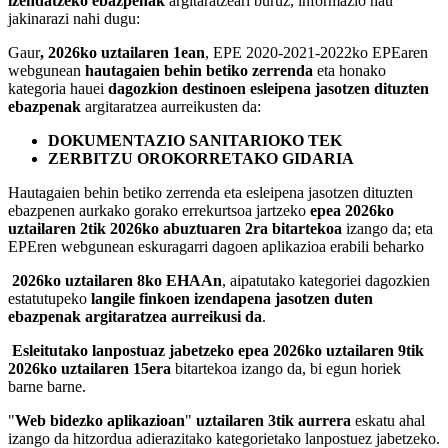
izendatzeko ebazpenak
argitaratzeari buruz, informazio hau
jakinarazi nahi dugu:
Gaur
, 2026ko uztailaren 1ean
, EPE 2020-2021-2022ko EPEaren
webgunean
hautagaien behin betiko zerrenda
eta honako
kategoria hauei
dagozkion destinoen esleipena jasotzen dituzten
ebazpenak
argitaratzea aurreikusten da:
DOKUMENTAZIO SANITARIOKO TEK
ZERBITZU OROKORRETAKO GIDARIA
Hautagaien behin betiko zerrenda eta esleipena jasotzen dituzten
ebazpenen aurkako gorako errekurtsoa jartzeko
epea 2026ko
uztailaren 2tik 2026ko abuztuaren 2ra bitartekoa
izango da; eta
EPEren webgunean eskuragarri dagoen aplikazioa erabili beharko
2026ko uztailaren 8ko EHAAn
, aipatutako kategoriei dagozkien
estatutupeko
langile finkoen izendapena jasotzen duten
ebazpenak argitaratzea aurreikusi da
.
Esleitutako lanpostuaz jabetzeko epea 2026ko uztailaren 9tik
2026ko uztailaren 15era
bitartekoa izango da, bi egun horiek
barne barne.
"
Web bidezko aplikazioan
"
uztailaren 3tik aurrera
eskatu ahal
izango da hitzordua adierazitako kategorietako lanpostuez jabetzeko.