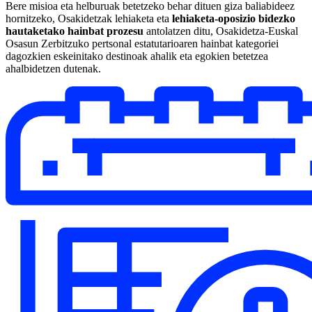
Bere misioa eta helburuak betetzeko behar dituen giza baliabideez
hornitzeko, Osakidetzak lehiaketa eta
lehiaketa-oposizio bidezko
hautaketako hainbat prozesu
antolatzen ditu, Osakidetza-Euskal
Osasun Zerbitzuko pertsonal estatutarioaren hainbat kategoriei
dagozkien eskeinitako destinoak ahalik eta egokien betetzea
ahalbidetzen dutenak.