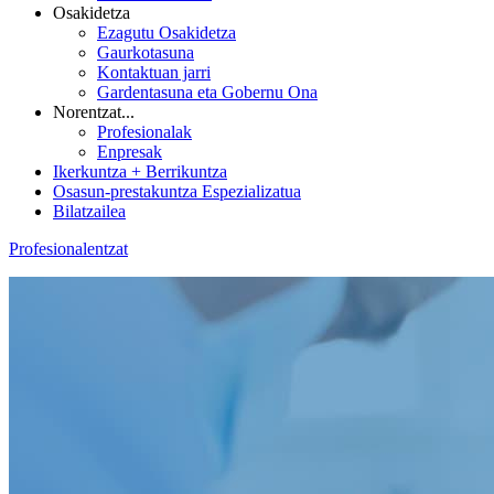
Osakidetza
Ezagutu Osakidetza
Gaurkotasuna
Kontaktuan jarri
Gardentasuna eta Gobernu Ona
Norentzat...
Profesionalak
Enpresak
Ikerkuntza + Berrikuntza
Osasun-prestakuntza Espezializatua
Bilatzailea
Profesionalentzat