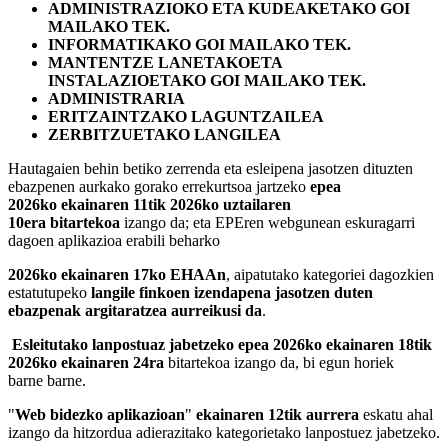
ADMINISTRAZIOKO ETA KUDEAKETAKO GOI
MAILAKO TEK.
INFORMATIKAKO GOI MAILAKO TEK.
MANTENTZE LANETAKOETA
INSTALAZIOETAKO GOI MAILAKO TEK.
ADMINISTRARIA
ERITZAINTZAKO LAGUNTZAILEA
ZERBITZUETAKO LANGILEA
Hautagaien behin betiko zerrenda eta esleipena jasotzen dituzten
ebazpenen aurkako gorako errekurtsoa jartzeko
epea
2026ko ekainaren 11tik 2026ko uztailaren
10era bitartekoa
izango da; eta EPEren webgunean eskuragarri
dagoen aplikazioa erabili beharko
2026ko ekainaren 17ko EHAAn
, aipatutako kategoriei dagozkien
estatutupeko
langile finkoen izendapena jasotzen duten
ebazpenak argitaratzea aurreikusi da
.
Esleitutako lanpostuaz jabetzeko epea 2026ko ekainaren 18tik
2026ko ekainaren 24ra
bitartekoa izango da, bi egun horiek
barne barne.
"
Web bidezko aplikazioan
"
ekainaren 12tik aurrera
eskatu ahal
izango da hitzordua adierazitako kategorietako lanpostuez jabetzeko.