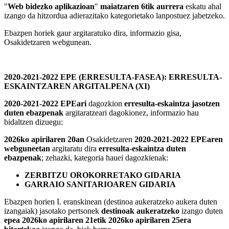
"
Web bidezko
aplikazioan
"
maiatzaren 6tik aurrera
eskatu ahal
izango da hitzordua adierazitako kategorietako lanpostuez jabetzeko.
Ebazpen horiek gaur argitaratuko dira, informazio gisa,
Osakidetzaren webgunean.
2020-2021-2022 EPE (ERRESULTA-FASEA): ERRESULTA-
ESKAINTZAREN ARGITALPENA (XI)
2020-2021-2022 EPEari
dagozkion
erresulta-eskaintza jasotzen
duten ebazpenak
argitaratzeari dagokionez, informazio hau
bidaltzen dizuegu:
2026ko apirilaren 20an
Osakidetzaren
2020-2021-2022 EPEaren
webguneetan
argitaratu dira
erresulta-eskaintza duten
ebazpenak
; zehazki, kategoria hauei dagozkienak:
ZERBITZU OROKORRETAKO GIDARIA
GARRAIO SANITARIOAREN GIDARIA
Ebazpen horien I. eranskinean (destinoa aukeratzeko aukera duten
izangaiak) jasotako pertsonek
destinoak aukeratzeko
izango duten
epea 2026ko apirilaren 21etik 2026ko apirilaren 25era