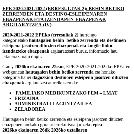
EPE 2020-2021-2022 (ERRESULTAK 2): BEHIN BETIKO
ZERRENDEN ETA DESTINO-ESLEIPENAREN
EBAZPENAK ETA IZENDAPEN-EBAZPENAK
ARGITARATZEA (IV)
2020-2021-2022 EPEko (erresultak 2)
hurrengo
kategorietako
hautagaien behin betiko zerrenda eta destinoen
esleipena jasotzen dituzten ebazpenak eta langile finko
izendatzeko ebazpenak
argitaratzeari buruz, informazio hau
jakinarazi nahi dugu:
Gaur
, 2026ko ekainaren 25ean
, EPE 2020-2021-2022ko EPEaren
webgunean
hautagaien behin betiko zerrenda
eta honako
kategoria hauei
dagozkion destinoen esleipena jasotzen dituzten
ebazpenak
argitaratzea aurreikusten da:
FAMILIAKO MEDIKUNTZAKO FEM – LMAT
ERIZAINA
ADMINISTRATI LAGUNTZAILEA
ZELADOREA
Hautagaien behin betiko zerrenda eta esleipena jasotzen dituzten
ebazpenen aurkako gorako errekurtsoa jartzeko
epea
2026ko ekainaren 26tik 2026ko uztailaren