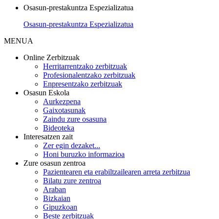
Osasun-prestakuntza Espezializatua
Osasun-prestakuntza Espezializatua
MENUA
Online Zerbitzuak
Herritarrentzako zerbitzuak
Profesionalentzako zerbitzuak
Enpresentzako zerbitzuak
Osasun Eskola
Aurkezpena
Gaixotasunak
Zaindu zure osasuna
Bideoteka
Interesatzen zait
Zer egin dezaket...
Honi buruzko informazioa
Zure osasun zentroa
Pazientearen eta erabiltzailearen arreta zerbitzua
Bilatu zure zentroa
Araban
Bizkaian
Gipuzkoan
Beste zerbitzuak