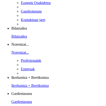
Ezagutu Osakidetza
Gaurkotasuna
Kontaktuan jarri
Bilatzailea
Bilatzailea
Norentzat...
Norentzat...
Profesionalak
Enpresak
Ikerkuntza + Berrikuntza
Ikerkuntza + Berrikuntza
Gardentasuna
Gardentasuna