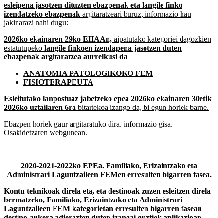
esleipena jasotzen dituzten ebazpenak eta langile finko
izendatzeko ebazpenak
argitaratzeari buruz, informazio hau
jakinarazi nahi dugu:
2026ko ekainaren 29ko EHAAn,
aipatutako kategoriei dagozkien
estatutupeko
langile finkoen izendapena jasotzen duten
ebazpenak argitaratzea aurreikusi da
ANATOMIA PATOLOGIKOKO FEM
FISIOTERAPEUTA
Esleitutako lanpostuaz jabetzeko epea 2026ko ekainaren 30etik
2026ko uztailaren 6ra
bitartekoa izango da, bi egun horiek barne.
Ebazpen horiek gaur argitaratuko dira, informazio gisa,
Osakidetzaren webgunean.
2020-2021-2022ko EPEa. Familiako, Erizaintzako eta
Administrari Laguntzaileen FEMen erresulten bigarren fasea.
Kontu teknikoak direla eta, eta destinoak zuzen esleitzen direla
bermatzeko, Familiako, Erizaintzako eta Administrari
Laguntzaileen FEM kategorietan erresulten bigarren fasean
destino-aukera adierazten duten izangai guztiek
aplikazioan