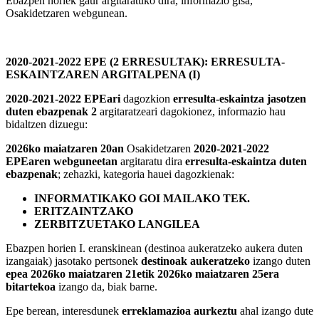
Ebazpen horiek gaur argitaratuko dira, informazio gisa,
Osakidetzaren webgunean.
2020-2021-2022 EPE (2 ERRESULTAK): ERRESULTA-
ESKAINTZAREN ARGITALPENA (I)
2020-2021-2022 EPEari
dagozkion
erresulta-eskaintza jasotzen
duten ebazpenak 2
argitaratzeari dagokionez, informazio hau
bidaltzen dizuegu:
2026ko maiatzaren 20an
Osakidetzaren
2020-2021-2022
EPEaren webguneetan
argitaratu dira
erresulta-eskaintza duten
ebazpenak
; zehazki, kategoria hauei dagozkienak:
INFORMATIKAKO GOI MAILAKO TEK.
ERITZAINTZAKO
ZERBITZUETAKO LANGILEA
Ebazpen horien I. eranskinean (destinoa aukeratzeko aukera duten
izangaiak) jasotako pertsonek
destinoak aukeratzeko
izango duten
epea 2026ko maiatzaren 21etik 2026ko maiatzaren 25era
bitartekoa
izango da, biak barne.
Epe berean, interesdunek
erreklamazioa aurkeztu
ahal izango dute