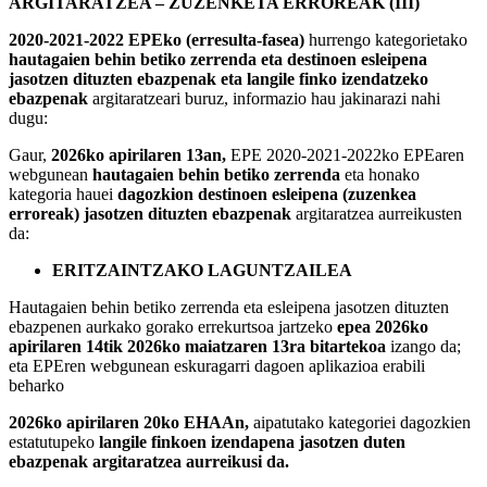
ARGITARATZEA – ZUZENKETA ERROREAK (III)
2020-2021-2022 EPEko (erresulta-fasea)
hurrengo kategorietako
hautagaien behin betiko zerrenda eta destinoen esleipena
jasotzen dituzten ebazpenak eta langile finko izendatzeko
ebazpenak
argitaratzeari buruz, informazio hau jakinarazi nahi
dugu:
Gaur,
2026ko apirilaren 13an,
EPE 2020-2021-2022ko EPEaren
webgunean
hautagaien behin betiko zerrenda
eta honako
kategoria hauei
dagozkion destinoen esleipena (zuzenkea
erroreak) jasotzen dituzten ebazpenak
argitaratzea aurreikusten
da:
ERITZAINTZAKO LAGUNTZAILEA
Hautagaien behin betiko zerrenda eta esleipena jasotzen dituzten
ebazpenen aurkako gorako errekurtsoa jartzeko
epea 2026ko
apirilaren 14tik 2026ko maiatzaren 13ra bitartekoa
izango da;
eta EPEren webgunean eskuragarri dagoen aplikazioa erabili
beharko
2026ko apirilaren 20ko EHAAn,
aipatutako kategoriei dagozkien
estatutupeko
langile finkoen izendapena jasotzen duten
ebazpenak argitaratzea aurreikusi da.