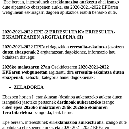
Epe berean, interesdunek
erreklamazioa aurkeztu
ahal izango
dute aipatutako ebazpenen aurka, eta 2020-2021-2022 EPEaren
webgunean eskuragarri dagoen aplikazioa erabili beharko dute.
2020-2021-2022 EPE (2 ERRESULTAK): ERRESULTA-
ESKAINTZAREN ARGITALPENA (II)
2020-2021-2022 EPEari
dagozkion
erresulta-eskaintza jasotzen
duten ebazpenak 2
argitaratzeari dagokionez, informazio hau
bidaltzen dizuegu:
2026ko maiatzaren 27an
Osakidetzaren
2020-2021-2022
EPEaren webguneetan
argitaratu dira
erresulta-eskaintza duten
ebazpenak
; zehazki, kategoria hauei dagozkienak:
ZELADOREA
Ebazpen horien I. eranskinean (destinoa aukeratzeko aukera duten
izangaiak) jasotako pertsonek
destinoak aukeratzeko
izango
duten
epea 2026ko maiatzaren 28tik 2026ko ekainaren
1era bitartekoa
izango da, biak barne.
Epe berean, interesdunek
erreklamazioa aurkeztu
ahal izango dute
aipatutako ebazpenen aurka, eta 2020-2021-2022 EPEaren