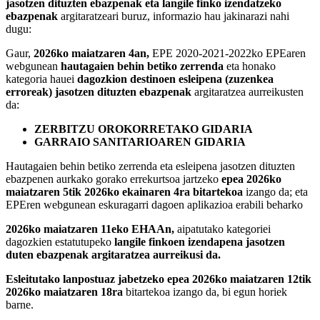
jasotzen dituzten ebazpenak eta langile finko izendatzeko
ebazpenak
argitaratzeari buruz, informazio hau jakinarazi nahi
dugu:
Gaur,
2026ko maiatzaren 4an,
EPE 2020-2021-2022ko EPEaren
webgunean
hautagaien behin betiko zerrenda
eta honako
kategoria hauei
dagozkion destinoen esleipena (zuzenkea
erroreak) jasotzen dituzten ebazpenak
argitaratzea aurreikusten
da:
ZERBITZU OROKORRETAKO GIDARIA
GARRAIO SANITARIOAREN GIDARIA
Hautagaien behin betiko zerrenda eta esleipena jasotzen dituzten
ebazpenen aurkako gorako errekurtsoa jartzeko
epea 2026ko
maiatzaren 5tik 2026ko ekainaren 4ra bitartekoa
izango da; eta
EPEren webgunean eskuragarri dagoen aplikazioa erabili beharko
2026ko maiatzaren 11eko EHAAn,
aipatutako kategoriei
dagozkien estatutupeko
langile finkoen izendapena jasotzen
duten ebazpenak argitaratzea aurreikusi da.
Esleitutako lanpostuaz jabetzeko epea
2026ko maiatzaren 12tik
2026ko maiatzaren 18ra
bitartekoa izango da, bi egun horiek
barne.