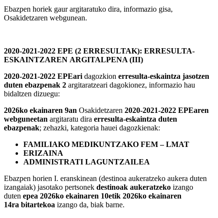
Ebazpen horiek gaur argitaratuko dira, informazio gisa,
Osakidetzaren webgunean.
2020-2021-2022 EPE (2 ERRESULTAK): ERRESULTA-
ESKAINTZAREN ARGITALPENA (III)
2020-2021-2022 EPEari
dagozkion
erresulta-eskaintza jasotzen
duten ebazpenak 2
argitaratzeari dagokionez, informazio hau
bidaltzen dizuegu:
2026ko ekainaren 9an
Osakidetzaren
2020-2021-2022 EPEaren
webguneetan
argitaratu dira
erresulta-eskaintza duten
ebazpenak
; zehazki, kategoria hauei dagozkienak:
FAMILIAKO MEDIKUNTZAKO FEM – LMAT
ERIZAINA
ADMINISTRATI LAGUNTZAILEA
Ebazpen horien I. eranskinean (destinoa aukeratzeko aukera duten
izangaiak) jasotako pertsonek
destinoak aukeratzeko
izango
duten
epea 2026ko ekainaren 10etik 2026ko ekainaren
14ra bitartekoa
izango da, biak barne.