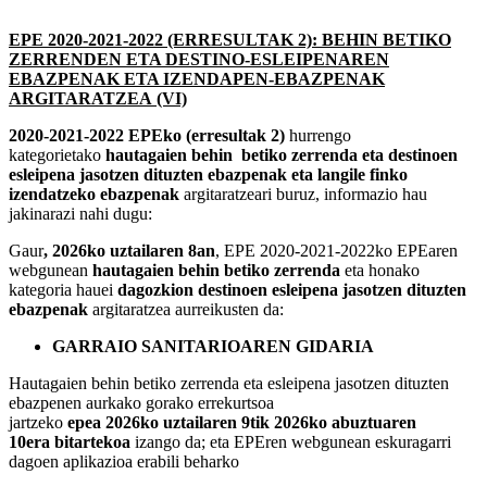
EPE 2020-2021-2022 (ERRESULTAK 2): BEHIN BETIKO
ZERRENDEN ETA DESTINO-ESLEIPENAREN
EBAZPENAK ETA IZENDAPEN-EBAZPENAK
ARGITARATZEA (VI)
2020-2021-2022 EPEko (erresultak 2)
hurrengo
kategorietako
hautagaien behin betiko zerrenda eta destinoen
esleipena jasotzen dituzten ebazpenak eta langile finko
izendatzeko ebazpenak
argitaratzeari buruz, informazio hau
jakinarazi nahi dugu:
Gaur
, 2026ko uztailaren 8an
, EPE 2020-2021-2022ko EPEaren
webgunean
hautagaien behin betiko zerrenda
eta honako
kategoria hauei
dagozkion destinoen esleipena jasotzen dituzten
ebazpenak
argitaratzea aurreikusten da:
GARRAIO SANITARIOAREN GIDARIA
Hautagaien behin betiko zerrenda eta esleipena jasotzen dituzten
ebazpenen aurkako gorako errekurtsoa
jartzeko
epea 2026ko uztailaren 9tik 2026ko abuztuaren
10era bitartekoa
izango da; eta EPEren webgunean eskuragarri
dagoen aplikazioa erabili beharko