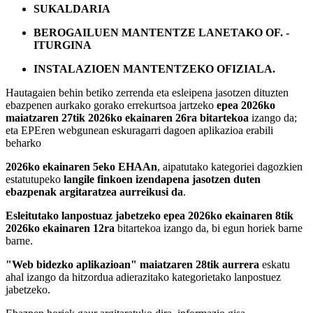
SUKALDARIA
BEROGAILUEN MANTENTZE LANETAKO OF. -
ITURGINA
INSTALAZIOEN MANTENTZEKO OFIZIALA.
Hautagaien behin betiko zerrenda eta esleipena jasotzen dituzten
ebazpenen aurkako gorako errekurtsoa jartzeko
epea 2026ko
maiatzaren 27tik 2026ko ekainaren 26ra bitartekoa
izango da;
eta EPEren webgunean eskuragarri dagoen aplikazioa erabili
beharko
2026ko ekainaren 5eko EHAAn
, aipatutako kategoriei dagozkien
estatutupeko
langile finkoen izendapena jasotzen duten
ebazpenak argitaratzea aurreikusi da
.
Esleitutako lanpostuaz jabetzeko epea 2026ko ekainaren 8tik
2026ko ekainaren 12ra
bitartekoa izango da, bi egun horiek barne
barne.
"Web bidezko aplikazioan" maiatzaren 28tik aurrera
eskatu
ahal izango da hitzordua adierazitako kategorietako lanpostuez
jabetzeko.