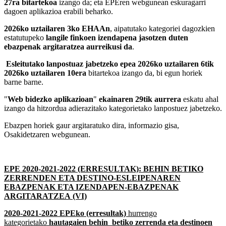
27ra bitartekoa
izango da; eta EPEren webgunean eskuragarri
dagoen aplikazioa erabili beharko.
2026ko uztailaren 3ko EHAAn
, aipatutako kategoriei dagozkien
estatutupeko
langile finkoen izendapena jasotzen duten
ebazpenak argitaratzea aurreikusi da
.
Esleitutako lanpostuaz jabetzeko epea 2026ko uztailaren 6tik
2026ko uztailaren 10era
bitartekoa izango da, bi egun horiek
barne barne.
"
Web bidezko aplikazioan
"
ekainaren 29tik aurrera
eskatu ahal
izango da hitzordua adierazitako kategorietako lanpostuez jabetzeko.
Ebazpen horiek gaur argitaratuko dira, informazio gisa,
Osakidetzaren webgunean.
EPE 2020-2021-2022 (ERRESULTAK): BEHIN BETIKO
ZERRENDEN ETA DESTINO-ESLEIPENAREN
EBAZPENAK ETA IZENDAPEN-EBAZPENAK
ARGITARATZEA (VI)
2020-2021-2022 EPEko (erresultak)
hurrengo
kategorietako
hautagaien behin betiko zerrenda eta destinoen