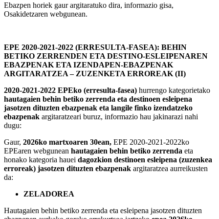
Ebazpen horiek gaur argitaratuko dira, informazio gisa,
Osakidetzaren webgunean.
EPE 2020-2021-2022 (ERRESULTA-FASEA): BEHIN
BETIKO ZERRENDEN ETA DESTINO-ESLEIPENAREN
EBAZPENAK ETA IZENDAPEN-EBAZPENAK
ARGITARATZEA – ZUZENKETA ERROREAK (II)
2020-2021-2022 EPEko (erresulta-fasea)
hurrengo kategorietako
hautagaien behin betiko zerrenda eta destinoen esleipena
jasotzen dituzten ebazpenak eta langile finko izendatzeko
ebazpenak
argitaratzeari buruz, informazio hau jakinarazi nahi
dugu:
Gaur,
2026ko martxoaren 30ean,
EPE 2020-2021-2022ko
EPEaren webgunean
hautagaien behin betiko zerrenda
eta
honako kategoria hauei
dagozkion destinoen esleipena (zuzenkea
erroreak) jasotzen dituzten ebazpenak
argitaratzea aurreikusten
da:
ZELADOREA
Hautagaien behin betiko zerrenda eta esleipena jasotzen dituzten