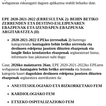
webgunean eskuragarri dagoen aplikazioa erabili beharko dute.
EPE 2020-2021-2022 (ERRESULTAK 2): BEHIN BETIKO
ZERRENDEN ETA DESTINO-ESLEIPENAREN
EBAZPENAK ETA IZENDAPEN-EBAZPENAK
ARGITARATZEA (II)
2020-2021-2022 EPEko (erresultak 2)
hurrengo
kategorietako
hautagaien behin betiko zerrenda eta
destinoen esleipena jasotzen dituzten ebazpenak eta
langile finko izendatzeko ebazpenak
argitaratzeari buruz,
informazio hau jakinarazi nahi dugu:
Gaur,
2026ko maiatzaren 26an
, EPE 2020-2021-2022ko EPEaren
webgunean
hautagaien behin betiko
zerrenda
eta honako
kategoria hauei
dagozkion destinoen esleipena jasotzen dituzten
ebazpenak
argitaratzea aurreikusten da:
ANESTESIOLOGIAKO ETA BIZKORKETAKO FEM
KARDIOLOGIAKO FEM
ETXEKO OSPITALIZAZIOKO FEM