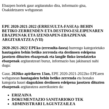
Ebazpen horiek gaur argitaratuko dira, informazio gisa,
Osakidetzaren webgunean
EPE 2020-2021-2022 (ERRESULTA-FASEA): BEHIN
BETIKO ZERRENDEN ETA DESTINO-ESLEIPENAREN
EBAZPENAK ETA IZENDAPEN-EBAZPENAK
ARGITARATZEA (VII)
2020-2021-2022 EPEko (erresulta-fasea)
hurrengo kategorietako
hautagaien behin betiko zerrenda eta destinoen esleipena
jasotzen dituzten ebazpenak eta langile finko izendatzeko
ebazpenak
argitaratzeari buruz, informazio hau jakinarazi nahi
dugu:
Gaur,
2026ko apirilaren 13an,
EPE 2020-2021-2022ko EPEaren
webgunean
hautagaien behin betiko zerrenda
eta honako
kategoria hauei
dagozkion destinoen esleipena jasotzen dituzten
ebazpenak
argitaratzea aurreikusten da:
ERIZAINA
DOKUMENTAZIO SANITARIOKO TEK
ADMINISTRARI LAGUNTZAILEA