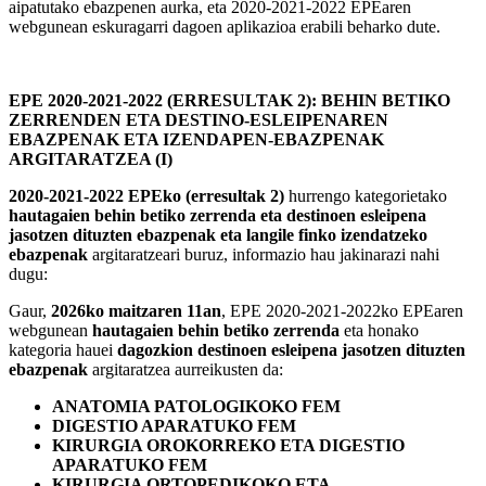
aipatutako ebazpenen aurka, eta 2020-2021-2022 EPEaren
webgunean eskuragarri dagoen aplikazioa erabili beharko dute.
EPE 2020-2021-2022 (ERRESULTAK 2): BEHIN BETIKO
ZERRENDEN ETA DESTINO-ESLEIPENAREN
EBAZPENAK ETA IZENDAPEN-EBAZPENAK
ARGITARATZEA (I)
2020-2021-2022 EPEko (erresultak 2)
hurrengo kategorietako
hautagaien behin betiko zerrenda eta destinoen esleipena
jasotzen dituzten ebazpenak eta langile finko izendatzeko
ebazpenak
argitaratzeari buruz, informazio hau jakinarazi nahi
dugu:
Gaur,
2026ko maitzaren 11an
, EPE 2020-2021-2022ko EPEaren
webgunean
hautagaien behin betiko zerrenda
eta honako
kategoria hauei
dagozkion destinoen esleipena jasotzen dituzten
ebazpenak
argitaratzea aurreikusten da:
ANATOMIA PATOLOGIKOKO FEM
DIGESTIO APARATUKO FEM
KIRURGIA OROKORREKO ETA DIGESTIO
APARATUKO FEM
KIRURGIA ORTOPEDIKOKO ETA