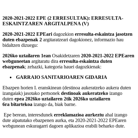
2020-2021-2022 EPE (2 ERRESULTAK): ERRESULTA-
ESKAINTZAREN ARGITALPENA (V)
2020-2021-2022 EPEari
dagozkion
erresulta-eskaintza jasotzen
duten ebazpenak 2
argitaratzeari dagokionez, informazio hau
bidaltzen dizuegu:
2026ko uztailaren 1ean
Osakidetzaren
2020-2021-2022 EPEaren
webguneetan
argitaratu dira
erresulta-eskaintza duten
ebazpenak
; zehazki, kategoria hauei dagozkienak:
GARRAIO SANITARIOAREN GIDARIA
Ebazpen horien I. eranskinean (destinoa aukeratzeko aukera duten
izangaiak) jasotako pertsonek
destinoak aukeratzeko
izango
duten
epea 2026ko uztailaren 2tik 2026ko uztailaren
6ra bitartekoa
izango da, biak barne.
Epe berean, interesdunek
erreklamazioa aurkeztu
ahal izango
dute aipatutako ebazpenen aurka, eta 2020-2021-2022 EPEaren
webgunean eskuragarri dagoen aplikazioa erabili beharko dute.