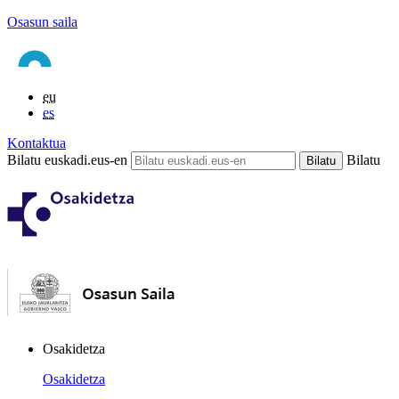
Osasun saila
eu
es
Kontaktua
Bilatu euskadi.eus-en
Bilatu
Osakidetza
Osakidetza