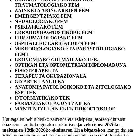
TRAUMATOLOGIAKO FEM
ZAINKETA ARINGARRIEN FEM
EMERGENTZIAKO FEM
NEUROLOGIAKO FEM
PSIKIATRIAKO FEM
ERRADIODIAGNOSTIKOKO FEM
ERREUMATOLOGIAKO FEM
OSPITALEKO LARRIALDIEN FEM
MIKROBIOLOGIAKO ETA PARASITOLOGIAKO
FEMT
EKONOMIAKO GOI MAILAKO TEK.
OPTIKAN ETA OPTOMETRIAN DIPLOMADUNA
FISIOTERAPEUTA
TERAPEUTA OKUPAZIONALA
GIZARTE LANGILEA
ANATOMIA PATOLOGIKOKO ETA ZITOLOGIAKO
ESP. TEK
INFORMATIKAKO TEK
FARMAZIAKO LAGUNTZAILEA
MANTENTZE LAN EKEKTRIKOETAKO OF.
Hautagaien behin betiko zerrenda eta esleipena jasotzen dituzten
ebazpenen aurkako gorako errekurtsoa jartzeko
epea 2026ko
maitzaren 12tik 2026ko ekainaren 11ra bitartekoa
izango da; eta
EPEren webgunean eskuragarri dagoen aplikazioa erabili beharko