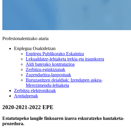
Profesionalentzako ataria
Enplegua Osakidetzan
Enplegu Publikorako Eskaintza
Lekualdatze-lehiaketa irekia eta iraunkorra
Aldi baterako kontratazioa
Zerbitzu-eginkizunak
Zuzendaritza-lanpostuak
Buruzagitzen deialdiak: Izendapen askea-
Merezimendu-lehiaketa
Zerbitzu elektronikoak
Argitalpenak
2020-2021-2022 EPE
Estatutupeko langile finkoaren izaera eskuratzeko hautaketa-
prozedura.