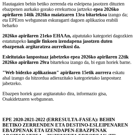
Hautagaien behin betiko zerrenda eta esleipena jasotzen dituzten
ebazpenen aurkako gorako errekurtsoa jartzeko
epea 2026ko
apirilaren 14tik 2026ko maiatzaren 13ra bitartekoa
izango da;
eta EPEren webgunean eskuragarri dagoen aplikazioa erabili
beharko
2026ko apirilaren 21eko EHAAn,
aipatutako kategoriei dagozkien
estatutupeko
langile finkoen izendapena jasotzen duten
ebazpenak argitaratzea aurreikusi da.
Esleitutako lanpostuaz jabetzeko epea 2026ko apirilaren 22tik
2026ko apirilaren 29ra
bitartekoa izango da, bi egun horiek barne.
"Web bidezko aplikazioan" apirilaren 15etik aurrera
eskatu
ahal izango da hitzordua adierazitako kategorietako lanpostuez
jabetzeko.
Ebazpen horiek gaur argitaratuko dira, informazio gisa,
Osakidetzaren webgunean.
EPE 2020-2021-2022 (ERRESULTA-FASEA): BEHIN
BETIKO ZERRENDEN ETA DESTINO-ESLEIPENAREN
EBAZPENAK ETA IZENDAPEN-EBAZPENAK