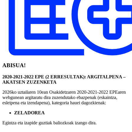
ABISUA!
2020-2021-2022 EPE (2 ERRESULTAK): ARGITALPENA –
AKATSEN ZUZENKETA
2026ko uztailaren 10ean Osakidetzaren 2020-2021-2022 EPEaren
webgunean argitaratu dira zuzendutako ebazpenak (eskaintza,
esleipena eta izendapena), kategoria hauei dagozkienak:
ZELADOREA
Egintza eta izapide guztiak baliozkoak izango dira.