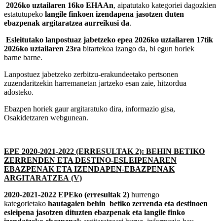
2026ko uztailaren 16ko EHAAn
, aipatutako kategoriei dagozkien
estatutupeko
langile finkoen izendapena jasotzen duten
ebazpenak argitaratzea aurreikusi da
.
Esleitutako lanpostuaz jabetzeko epea 2026ko uztailaren 17tik
2026ko uztailaren 23ra
bitartekoa izango da, bi egun horiek
barne barne.
Lanpostuez jabetzeko zerbitzu-erakundeetako pertsonen
zuzendaritzekin harremanetan jartzeko esan zaie, hitzordua
adosteko.
Ebazpen horiek gaur argitaratuko dira, informazio gisa,
Osakidetzaren webgunean.
EPE 2020-2021-2022 (ERRESULTAK 2): BEHIN BETIKO
ZERRENDEN ETA DESTINO-ESLEIPENAREN
EBAZPENAK ETA IZENDAPEN-EBAZPENAK
ARGITARATZEA (V)
2020-2021-2022 EPEko (erresultak 2)
hurrengo
kategorietako
hautagaien behin betiko zerrenda eta destinoen
esleipena jasotzen dituzten ebazpenak eta langile finko