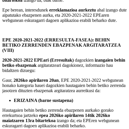
bitartekoa
izango da, biak barne.
Epe berean, interesdunek
erreklamazioa aurkeztu
ahal izango dute
aipatutako ebazpenen aurka, eta 2020-2021-2022 EPEaren
webgunean eskuragarri dagoen aplikazioa erabili beharko dute.
EPE 2020-2021-2022 (ERRESULTA-FASEA): BEHIN
BETIKO ZERRENDEN EBAZPENAK ARGITARATZEA
(VIII)
2020-2021-2022 EPEari (Erresultak)
dagozkien
izangaien behin
betiko ebazpenak
argitaratzeari dagokionez, informazio hau
bidaltzen dizuegu:
Gaur,
2026ko apirilaren 20an
, EPE 2020-2021-2022 webgunean
honako kategoria hauei dagozkien hautagaien behin betiko zerrenda
jasotzen dituzten ebazpenak argitaratzea aurreikusi da:
ERIZAINA (barne sustapena)
Hautagaien behin betiko zerrenda ebazpenen aurkako gorako
errekurtsoa jartzeko
epea 2026ko apirilaren 14tik 2026ko
maiatzaren 13ra bitartekoa
izango da; eta EPEren webgunean
eskuragarri dagoen aplikazioa erabili beharko.