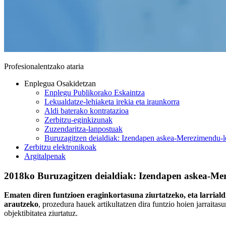
Profesionalentzako ataria
Enplegua Osakidetzan
Enplegu Publikorako Eskaintza
Lekualdatze-lehiaketa irekia eta iraunkorra
Aldi baterako kontratazioa
Zerbitzu-eginkizunak
Zuzendaritza-lanpostuak
Buruzagitzen deialdiak: Izendapen askea-Merezimendu-l
Zerbitzu elektronikoak
Argitalpenak
2018ko Buruzagitzen deialdiak: Izendapen askea-Me
Ematen diren funtzioen eraginkortasuna ziurtatzeko, eta larria
arautzeko
, prozedura hauek artikultatzen dira funtzio hoien jarrai
objektibitatea ziurtatuz.