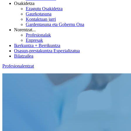
Osakidetza
Ezagutu Osakidetza
Gaurkotasuna
Kontaktuan jarri
Gardentasuna eta Gobernu Ona
Norentzat...
Profesionalak
Enpresak
Ikerkuntza + Berrikuntza
Osasun-prestakuntza Espezializatua
Bilatzailea
Profesionalentzat