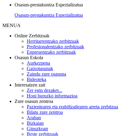
Osasun-prestakuntza Espezializatua
Osasun-prestakuntza Espezializatua
MENUA
Online Zerbitzuak
Herritarrentzako zerbitzuak
Profesionalentzako zerbitzuak
Enpresentzako zerbitzuak
Osasun Eskola
Aurkezpena
Gaixotasunak
Zaindu zure osasuna
Bideoteka
Interesatzen zait
Zer egin dezaket...
Honi buruzko informazioa
Zure osasun zentroa
Pazientearen eta erabiltzailearen arreta zerbitzua
Bilatu zure zentroa
Araban
Bizkaian
Gipuzkoan
Beste zerbitzuak