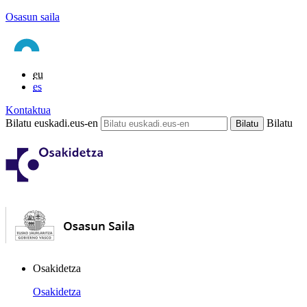
Osasun saila
eu
es
Kontaktua
Bilatu euskadi.eus-en
Bilatu
Osakidetza
Osakidetza