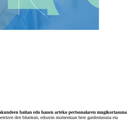
 erakundeen baitan edo hauen arteko pertsonalaren mugikortasuna
 betetzen den bitartean, edozein momentuan bere gardentasuna eta