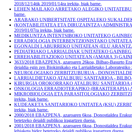
2018/12/14tik 2019/01/14ra irekita, biak barne.
LEHEN MAILAKO ARRETAKO ALEGIKO UNITATEBURUA - IZEND
barne.
ARABAKO UNIBERTSITATE OSPITALEKO SUKALDEKO BURUA - 
(KONTABILITATEA ETA DIRUZAINTZA) ADMINISTRAZIO
2019/01/07ra irekita, biak barne.
MEDIKUNTZA INTENTSIBOKO UNITATEKO GAINBEGIRALEA - 
ERRADIOLOGIA INTERBENTZIONISTAKO UNITATEAN GAINBAG
EGONALDI LABURREKO UNITATEAN (ELU ARANTZAZU 1.1.) 
PEDIATRIAKO LARRIALDIAK UNITATEKO GAINBEGIRALEA - D
ERREHABILITAZIOKO UNITATEAN (AMARA 3) GAINBEGIRALEA
3633/2018 EBAZPENA, azaroaren 26koa, Bilbao-Basurto Erakun
deialdia egin zen Biokimikako eta Larrialdietako Laborategiko 
NEUROLOGIAKO ZERBITZUBURUA - DONOSTIALDEA ESI - ZUZENK
LARRIALDIETAKO ATALBURU SANITARIOA - BILBO-BASURTU ESI
KIRURGIA OROKORRAKO ATALBURU SANITARIOA (ENDOKR
ONKOLOGIA ERRADIOTERAPIKO (BRAKITERAPIA) ATALBU
MIKROBIOLOGIA ETA PARASITOLOGIAKO ZERBITZUBURU SAN
irekita, biak barne.
KUDEAKETA SANITARIOKO UNITATEA (KSU) ZERBITZUBURU 
irekita, biak barne.
2000/2018 EBAZPENA, azaroaren 6koa, Donostialdea Erakunde S
betetzeko deialdi publikoa iragartzen duena.
2001/2018 EBAZPENA, azaroaren 6koa, Donostialdea Erakunde S
lehiaketa bidez betetzeko deialdi publikoa iragartzen duena.