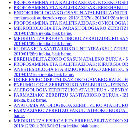
PROPOSAMENA ETA KALIFIKAZIOAK: ETXEKO OSP
PROPOSAMENA ETA KALIFIKAZIOAK: ERREHABILI
ENDOKRINOLOGIAKO OSASUN ATALBURUA (NUTRIZIO ET
errekurtsoak aurkezteko epea: 2018/12/27tik 2019/01/28ra ireki
PROPOSAMENA ETA KALIFIKAZIOAK: ONKOLOGIA E
MIKROBIOLOGIA ETA PARASITOLOGIAKO ZERBITZUBURU SAN
2019/01/28ra irekita, biak barne.
MEDIKUNTZA PREBENTIBOKO ZERBITZUBURU SANITARIOA 
2019/01/09ra irekita, biak barne.
KUDEAKETA SANITARIOKO UNITATEA (KSU) ZERBITZUBURU 
2019/01/28ra irekita, biak barne.
ERREHABILITAZIOKO OSASUN ATALEKO BURUA - SANTA MARINA 
PROPOSAMENA ETA KALIFIKAZIOAK: KIRURGIA O
ANESTESIOLOGIA ETA BIZKORKETAKO ZERBITZU SANITAR
2019/01/21era irekita, biak barne.
URIBE ESIKO OSPITALIZAZIOKO GAINBEGIRALE - HUTSIK UZT
PNEUMOLOGIA ZERBITZUKO ATALBURUA - IZENDATZEA - DONO
ALERGOLOGIA ZERBITZUKO ATALBURUA - IZENDATZEA - DONO
FARMAZIAKO ZERBITZU SANITARIOKO BURUA - IZENDATZE
irekita, biak barne.
ANATOMIA PATOLOGIKOA ZERBITZUKO ATALBURUA - IZENDAT
FARMAZIAKO ZERBITZU FAKULTATIBOKO BURUA - BILBO-BASUR
barne.
MEDIKUNTZA FISIKOA ETA ERREHABILITAZIOKO ZERBITZU
2018/12/20tik 2019/01/21era irekita, biak barne.