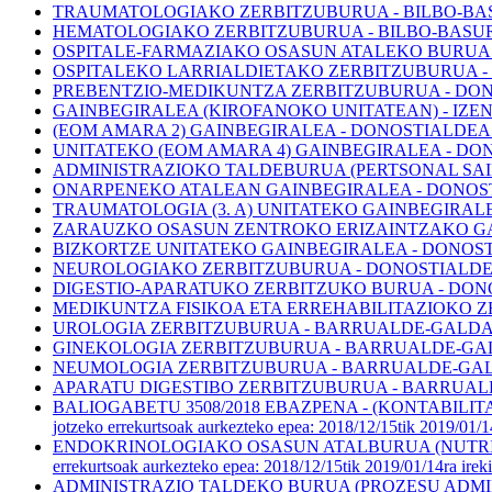
TRAUMATOLOGIAKO ZERBITZUBURUA - BILBO-BASURTU ESI - Be
HEMATOLOGIAKO ZERBITZUBURUA - BILBO-BASURTU ESI - Behi
OSPITALE-FARMAZIAKO OSASUN ATALEKO BURUA - SANTA MAR
OSPITALEKO LARRIALDIETAKO ZERBITZUBURUA - DONOSTIALD
PREBENTZIO-MEDIKUNTZA ZERBITZUBURUA - DONOSTIALDEA E
GAINBEGIRALEA (KIROFANOKO UNITATEAN) - IZENDATZEA - 
(EOM AMARA 2) GAINBEGIRALEA - DONOSTIALDEA ESI - Eska
UNITATEKO (EOM AMARA 4) GAINBEGIRALEA - DONOSTIALDEA
ADMINISTRAZIOKO TALDEBURUA (PERTSONAL SAILAN) - DEB
ONARPENEKO ATALEAN GAINBEGIRALEA - DONOSTIALDEA ESI 
TRAUMATOLOGIA (3. A) UNITATEKO GAINBEGIRALEA - DONOS
ZARAUZKO OSASUN ZENTROKO ERIZAINTZAKO GAINBEGIRALE
BIZKORTZE UNITATEKO GAINBEGIRALEA - DONOSTIALDEA ESI
NEUROLOGIAKO ZERBITZUBURUA - DONOSTIALDEA ESI - 
DIGESTIO-APARATUKO ZERBITZUKO BURUA - DONOSTIALDEA E
MEDIKUNTZA FISIKOA ETA ERREHABILITAZIOKO ZERBITZUB
UROLOGIA ZERBITZUBURUA - BARRUALDE-GALDAKAO ESI - Beh
GINEKOLOGIA ZERBITZUBURUA - BARRUALDE-GALDAKAO ESI -
NEUMOLOGIA ZERBITZUBURUA - BARRUALDE-GALDAKAO ESI - 
APARATU DIGESTIBO ZERBITZUBURUA - BARRUALDE-GALDAKAO
BALIOGABETU 3508/2018 EBAZPENA - (KONTABILI
jotzeko errekurtsoak aurkezteko epea: 2018/12/15tik 2019/01/14r
ENDOKRINOLOGIAKO OSASUN ATALBURUA (NUTRIZIO E
errekurtsoak aurkezteko epea: 2018/12/15tik 2019/01/14ra ireki
ADMINISTRAZIO TALDEKO BURUA (PROZESU ADMINISTRA