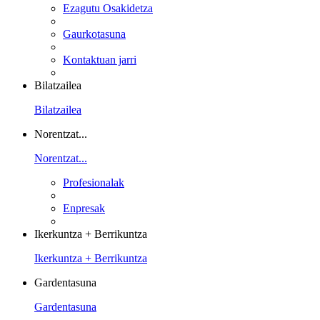
Ezagutu Osakidetza
Gaurkotasuna
Kontaktuan jarri
Bilatzailea
Bilatzailea
Norentzat...
Norentzat...
Profesionalak
Enpresak
Ikerkuntza + Berrikuntza
Ikerkuntza + Berrikuntza
Gardentasuna
Gardentasuna