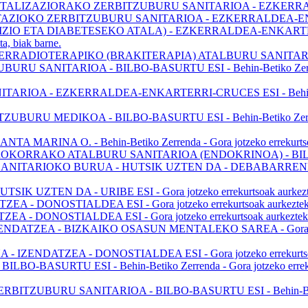
ITALIZAZIORAKO ZERBITZUBURU SANITARIOA - EZKERR
TAZIOKO ZERBITZUBURU SANITARIOA - EZKERRALDEA-E
A DIABETESEKO ATALA) - EZKERRALDEA-ENKARTERRI-CRUCE
ta, biak barne.
RRADIOTERAPIKO (BRAKITERAPIA) ATALBURU SANITARI
ITARIOA - BILBO-BASURTU ESI - Behin-Betiko Zerrenda - Gor
- EZKERRALDEA-ENKARTERRI-CRUCES ESI - Behin-Behineko Z
MEDIKOA - BILBO-BASURTU ESI - Behin-Betiko Zerrenda - Gor
O. - Behin-Betiko Zerrenda - Gora jotzeko errekurtsoak aurke
ROKORRAKO ATALBURU SANITARIOA (ENDOKRINOA) - BI
IOKO BURUA - HUTSIK UZTEN DA - DEBABARRENEKO ESI - Gor
EN DA - URIBE ESI - Gora jotzeko errekurtsoak aurkezteko epea
STIALDEA ESI - Gora jotzeko errekurtsoak aurkezteko epea: 2
STIALDEA ESI - Gora jotzeko errekurtsoak aurkezteko epea: 2
A - BIZKAIKO OSASUN MENTALEKO SAREA - Gora jotzeko erre
ZEA - DONOSTIALDEA ESI - Gora jotzeko errekurtsoak aurkezt
TU ESI - Behin-Betiko Zerrenda - Gora jotzeko errekurtsoak a
BURU SANITARIOA - BILBO-BASURTU ESI - Behin-Betiko Zerre