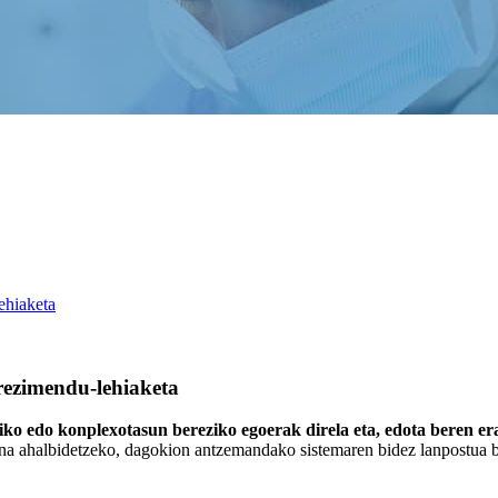
ehiaketa
rezimendu-lehiaketa
ldiko edo konplexotasun bereziko egoerak direla eta, edota beren
tasuna ahalbidetzeko, dagokion antzemandako sistemaren bidez lanpostua