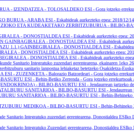
ATZEA - TOLOSALDEKO ESI - Gora jotzeko errekurtsoak aurke
ARABA ESI - Eskabideak aurkezteko epea: 2018/12/14tik 2018
KO ETA KUDEAKETAKO ZERBITZUBURUA - BILBO-BASURTU ESI 
DONOSTIALDEA ESI - Eskabideak aurkezteko epea: 2018/12/14t
IRALEA - DONOSTIALDEA ESI - Eskabideak aurkezteko epea: 
GAINBEGIRALEA - DONOSTIALDEA ESI - Eskabideak aurkezteko 
ONOSTIALDEA ESI - Eskabideak aurkezteko epea: 2018/12/14t
 - DONOSTIALDEA ESI - Eskabideak aurkezteko epea: 2018/12
de Sanitario Integratuko zuzendari gerentearena, ekainaren 1eko 26
zerbitzuburu sanitario lanpostua lehiaketaz betetzeko Osakidetza-Eusk
ETA - Balorazio Batzordeari - Gora jotzeko errekurtsoak aurk
 - Behin-Betiko Zerrenda - Gora jotzeko errekurtsoak aurkezte
INOA) - BILBO-BASURTU ESI - Jendaurrean jartzeko deia
RU SANITARIOA - BILBO-BASURTU ESI - Jendaurrean jartz
ITARIOA - BILBO-BASURTU ESI - Behin-Behineko Zerrenda - 
MEDIKOA - BILBO-BASURTU ESI - Behin-Behineko Zerrenda - 
anitario Integratuko zuzendari gerentearena, Donostialdea ESIko Dig
anitario Integratuko Zuzendari gerentearena, Donostialdea ESIko Med