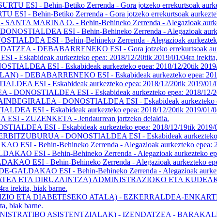
hin-Betiko Zerrenda - Gora jotzeko errekurtsoak aurkezteko ep
n-Betiko Zerrenda - Gora jotzeko errekurtsoak aurkezteko epea
INA O. - Behin-Behineko Zerrenda - Alegazioak aurkezteko epe
EA ESI - Behin-Behineko Zerrenda - Alegazioak aurkezteko ep
SI - Behin-Behineko Zerrenda - Alegazioak aurkezteko epea: 2
DEBABARRENEKO ESI - Gora jotzeko errekurtsoak aurkezteko e
bideak aurkezteko epea: 2018/12/20tik 2019/01/04ra irekita, 
 ESI - Eskabideak aurkezteko epea: 2018/12/20tik 2019/01/04
ABARRENEKO ESI - Eskabideak aurkezteko epea: 2018/12/20ti
- Eskabideak aurkezteko epea: 2018/12/20tik 2019/01/04ra i
TIALDEA ESI - Eskabideak aurkezteko epea: 2018/12/20tik 20
A - DONOSTIALDEA ESI - Eskabideak aurkezteko epea: 2018/
 - Eskabideak aurkezteko epea: 2018/12/20tik 2019/01/04ra i
ZUZENKETA - Jendaurrean jartzeko deialdia.
SI - Eskabideak aurkezteko epea: 2018/12/19tik 2019/01/10r
URUA - DONOSTIALDEA ESI - Eskabideak aurkezteko epea: 201
in-Behineko Zerrenda - Alegazioak aurkezteko epea: 2018/12/
 Behin-Behineko Zerrenda - Alegazioak aurkezteko epea: 2018
Behin-Behineko Zerrenda - Alegazioak aurkezteko epea: 2018/
 ESI - Behin-Behineko Zerrenda - Alegazioak aurkezteko epea
TATEA ETA DIRUZAINTZA) ADMINISTRAZIOKO ETA KUDEAK
a irekita, biak barne.
TA DIABETESEKO ATALA) - EZKERRALDEA-ENKARTERRI-CRUC
ta, biak barne.
TIBO ASISTENTZIALAK) - IZENDATZEA - BARAKALDO-SESTAO