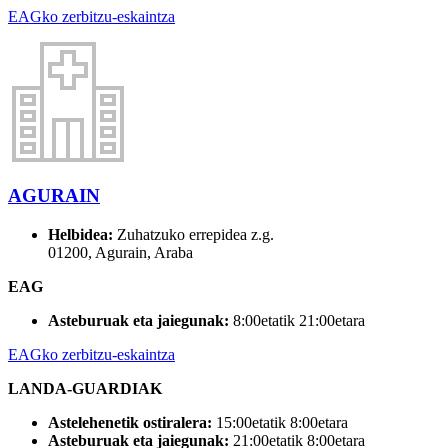
EAGko zerbitzu-eskaintza
AGURAIN
Helbidea:
Zuhatzuko errepidea z.g.
01200, Agurain, Araba
EAG
Asteburuak eta jaiegunak:
8:00etatik 21:00etara
EAGko zerbitzu-eskaintza
LANDA-GUARDIAK
Astelehenetik ostiralera:
15:00etatik 8:00etara
Asteburuak eta jaiegunak:
21:00etatik 8:00etara