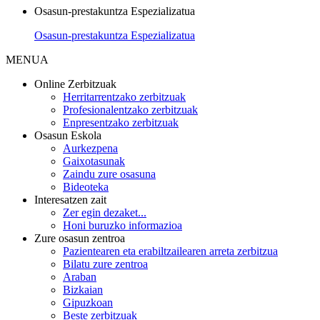
Osasun-prestakuntza Espezializatua
Osasun-prestakuntza Espezializatua
MENUA
Online Zerbitzuak
Herritarrentzako zerbitzuak
Profesionalentzako zerbitzuak
Enpresentzako zerbitzuak
Osasun Eskola
Aurkezpena
Gaixotasunak
Zaindu zure osasuna
Bideoteka
Interesatzen zait
Zer egin dezaket...
Honi buruzko informazioa
Zure osasun zentroa
Pazientearen eta erabiltzailearen arreta zerbitzua
Bilatu zure zentroa
Araban
Bizkaian
Gipuzkoan
Beste zerbitzuak