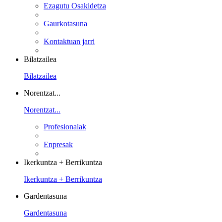
Ezagutu Osakidetza
Gaurkotasuna
Kontaktuan jarri
Bilatzailea
Bilatzailea
Norentzat...
Norentzat...
Profesionalak
Enpresak
Ikerkuntza + Berrikuntza
Ikerkuntza + Berrikuntza
Gardentasuna
Gardentasuna