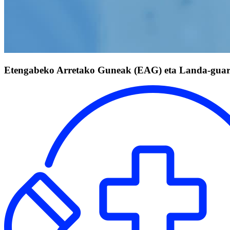
Etengabeko Arretako Guneak (EAG) eta Landa-gua