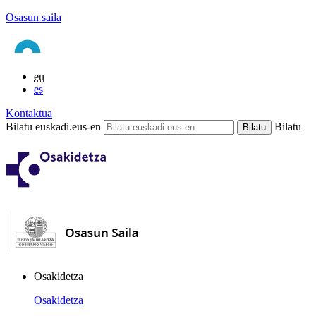
Osasun saila
eu
es
Kontaktua
Bilatu euskadi.eus-en
Bilatu
Osakidetza
Osakidetza