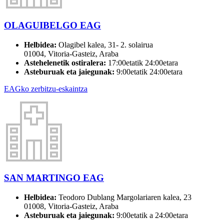
OLAGUIBELGO EAG
Helbidea:
Olagibel kalea, 31- 2. solairua
01004, Vitoria-Gasteiz, Araba
Astehelenetik ostiralera:
17:00etatik 24:00etara
Asteburuak eta jaiegunak:
9:00etatik 24:00etara
EAGko zerbitzu-eskaintza
SAN MARTINGO EAG
Helbidea:
Teodoro Dublang Margolariaren kalea, 23
01008, Vitoria-Gasteiz, Araba
Asteburuak eta jaiegunak:
9:00etatik a 24:00etara