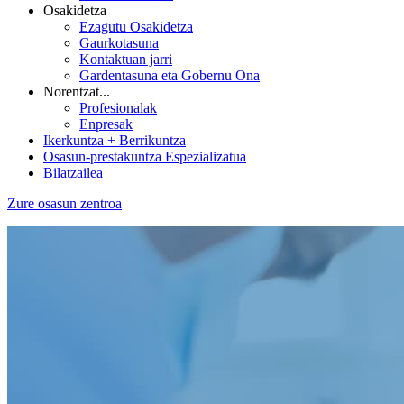
Osakidetza
Ezagutu Osakidetza
Gaurkotasuna
Kontaktuan jarri
Gardentasuna eta Gobernu Ona
Norentzat...
Profesionalak
Enpresak
Ikerkuntza + Berrikuntza
Osasun-prestakuntza Espezializatua
Bilatzailea
Zure osasun zentroa