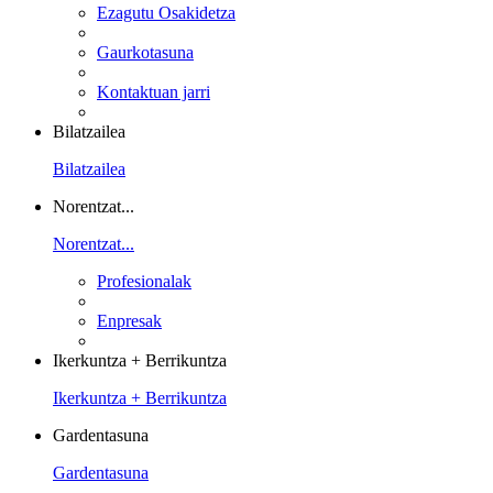
Ezagutu Osakidetza
Gaurkotasuna
Kontaktuan jarri
Bilatzailea
Bilatzailea
Norentzat...
Norentzat...
Profesionalak
Enpresak
Ikerkuntza + Berrikuntza
Ikerkuntza + Berrikuntza
Gardentasuna
Gardentasuna