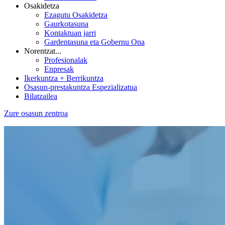
Osakidetza
Ezagutu Osakidetza
Gaurkotasuna
Kontaktuan jarri
Gardentasuna eta Gobernu Ona
Norentzat...
Profesionalak
Enpresak
Ikerkuntza + Berrikuntza
Osasun-prestakuntza Espezializatua
Bilatzailea
Zure osasun zentroa