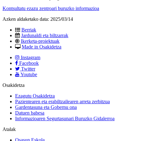
Kontsultatu ezazu zentroari buruzko informazioa
Azken aldaketako data:
2025/03/14
Berriak
Jardunaldi eta biltzarrak
Ikerketa-proiektuak
Made in Osakidetza
Instagram
Facebook
Twitter
Youtube
Osakidetza
Ezagutu Osakidetza
Pazientearen eta erabiltzailearen arreta zerbitzua
Gardentasuna eta Gobernu ona
Datuen babesa
Informazioaren Segurtasunari Buruzko Gidalerroa
Atalak
Osasun Eskola