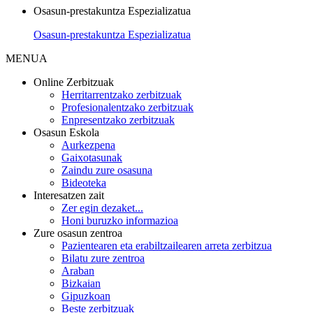
Osasun-prestakuntza Espezializatua
Osasun-prestakuntza Espezializatua
MENUA
Online Zerbitzuak
Herritarrentzako zerbitzuak
Profesionalentzako zerbitzuak
Enpresentzako zerbitzuak
Osasun Eskola
Aurkezpena
Gaixotasunak
Zaindu zure osasuna
Bideoteka
Interesatzen zait
Zer egin dezaket...
Honi buruzko informazioa
Zure osasun zentroa
Pazientearen eta erabiltzailearen arreta zerbitzua
Bilatu zure zentroa
Araban
Bizkaian
Gipuzkoan
Beste zerbitzuak