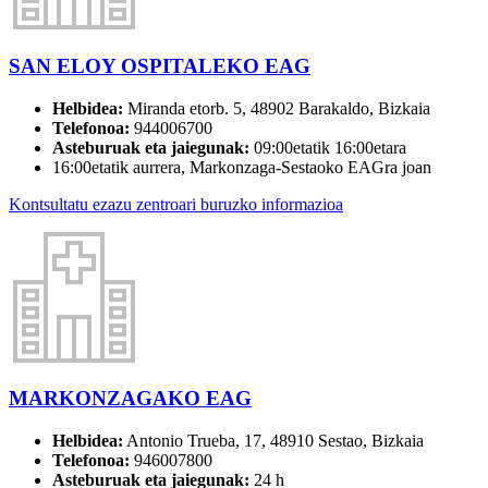
SAN ELOY OSPITALEKO EAG
Helbidea:
Miranda etorb. 5, 48902 Barakaldo, Bizkaia
Telefonoa:
944006700
Asteburuak eta jaiegunak:
09:00etatik 16:00etara
16:00etatik aurrera, Markonzaga-Sestaoko EAGra joan
Kontsultatu ezazu zentroari buruzko informazioa
MARKONZAGAKO EAG
Helbidea:
Antonio Trueba, 17, 48910 Sestao, Bizkaia
Telefonoa:
946007800
Asteburuak eta jaiegunak:
24 h