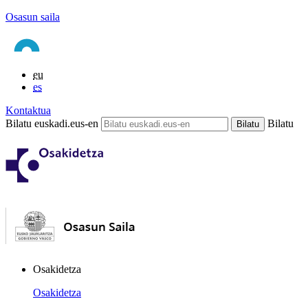
Osasun saila
eu
es
Kontaktua
Bilatu euskadi.eus-en
Bilatu
Osakidetza
Osakidetza