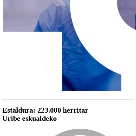
Estaldura:
223.000
herritar
Uribe eskualdeko